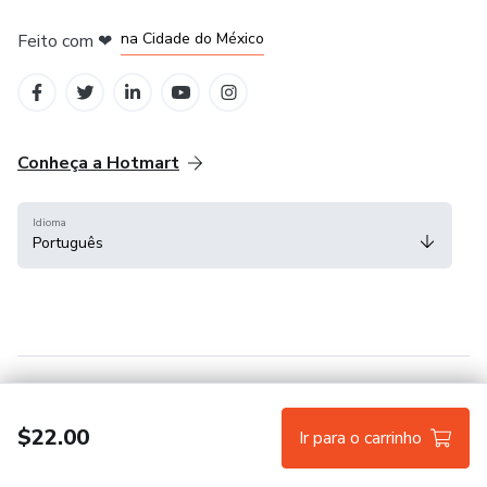
em Bogotá
em Amsterdam
em Madrid
na Cidade do México
Feito com
❤
em Belo Horizonte
Conheça a Hotmart
Idioma
Português
Central de ajuda
Termos
Privacidade
Cookies
$22.00
Ir para o carrinho
Hotmart — 2011-2026 © Todos os direitos reservados.