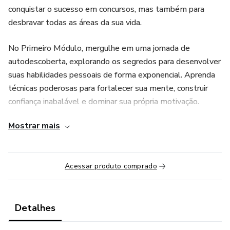
conquistar o sucesso em concursos, mas também para
desbravar todas as áreas da sua vida.
No Primeiro Módulo, mergulhe em uma jornada de
autodescoberta, explorando os segredos para desenvolver
suas habilidades pessoais de forma exponencial. Aprenda
técnicas poderosas para fortalecer sua mente, construir
confiança inabalável e dominar sua própria motivação.
Esses aspectos fundamentais são a base para alcançar o
Mostrar mais
sucesso não apenas em concursos, mas também em
qualquer desafio que a vida lhe apresente.
Acessar produto comprado
Já no Segundo Módulo, é hora de colocar em prática todo o
conhecimento adquirido, mergulhando em um universo de
métodos eficazes e planejamentos estratégicos para
estudos altamente produtivos. Descubra os segredos dos
Detalhes
concurseiros de sucesso e aprenda a maximizar seu tempo,