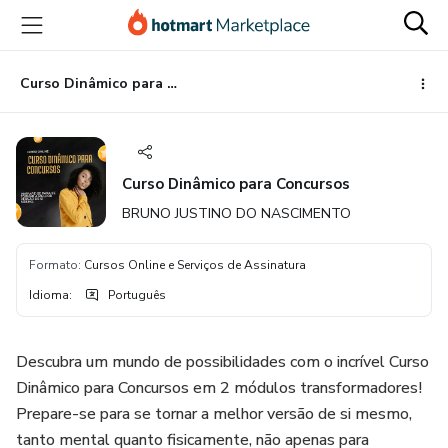
Ir
Ir
Ir
para
para
para
o
o
o
conteúdo
pagamento
rodapé
Curso Dinâmico para Concursos
principal
Curso Dinâmico para Concursos
BRUNO JUSTINO DO NASCIMENTO
Formato
:
Cursos Online e Serviços de Assinatura
Idioma
:
Português
Descubra um mundo de possibilidades com o incrível Curso
Dinâmico para Concursos em 2 módulos transformadores!
Prepare-se para se tornar a melhor versão de si mesmo,
tanto mental quanto fisicamente, não apenas para