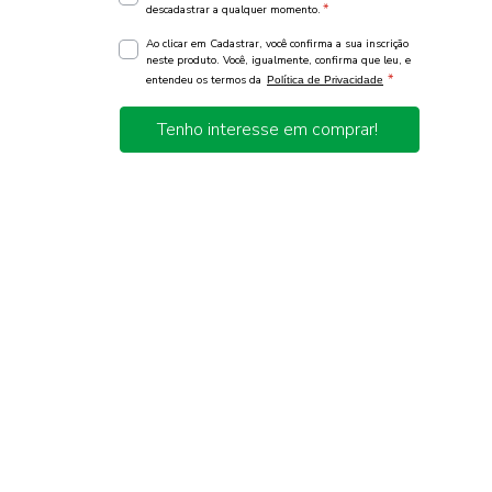
*
descadastrar a qualquer momento.
Ao clicar em Cadastrar, você confirma a sua inscrição
neste produto. Você, igualmente, confirma que leu, e
*
entendeu os termos da
Política de Privacidade
Tenho interesse em comprar!