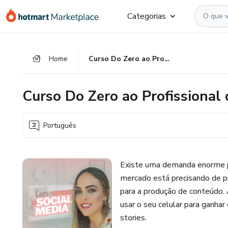
Ir
Ir
Ir
Categorias
para
para
para
o
o
o
conteúdo
pagamento
rodapé
Home
Curso Do Zero ao Profissional de Social Media
principal
Curso Do Zero ao Profissional 
Português
Existe uma demanda enorme par
mercado está precisando de pr
para a produção de conteúdo. 
usar o seu celular para ganhar
stories.