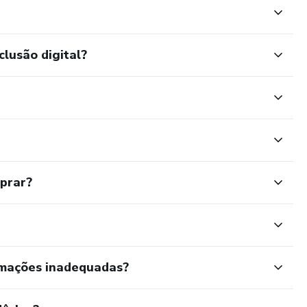
clusão digital?
mprar?
rmações inadequadas?