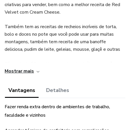
criativas para vender, bem como a melhor receita de Red
Velvet com Cream Cheese.
Também tem as receitas de recheios incríveis de torta,
bolo e doces no pote que você pode usar para muitas
montagens, também tem receita de uma banoffe
deliciosa, pudim de leite, geleias, mousse, glaçê e outras
São mais de 20 receitas com dicas incrivéis para você
Mostrar mais
vender e faturar um bom dinheiro, tem manual de
precificação, manual de higiene e cada receita informa a
validade para você não perder a qualidade do seu doce
Vantagens
Detalhes
delicioso.
Fazer renda extra dentro de ambientes de trabalho,
Vale a pena ter esse e-Book
faculdade e vizinhos