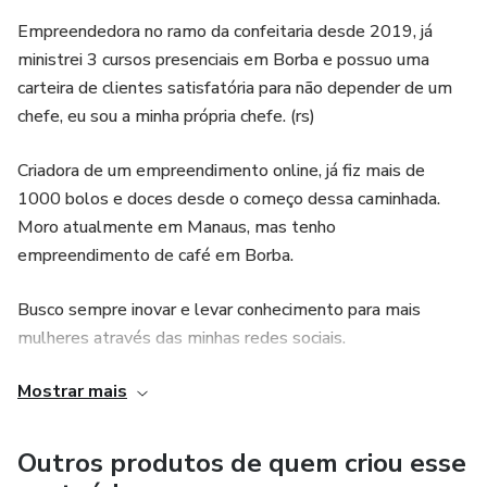
Empreendedora no ramo da confeitaria desde 2019, já
ministrei 3 cursos presenciais em Borba e possuo uma
carteira de clientes satisfatória para não depender de um
chefe, eu sou a minha própria chefe. (rs)
Criadora de um empreendimento online, já fiz mais de
1000 bolos e doces desde o começo dessa caminhada.
Moro atualmente em Manaus, mas tenho
empreendimento de café em Borba.
Busco sempre inovar e levar conhecimento para mais
mulheres através das minhas redes sociais.
Mostrar mais
Me dedico hoje a construir um negócio de sucesso na
confeitaria e ensino mulheres que tem o desejo de
emprender.
Outros produtos de quem criou esse