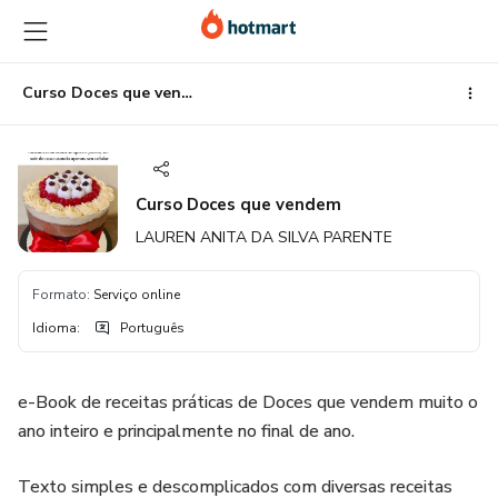
Ir
Ir
Ir
para
para
para
o
o
o
conteúdo
pagamento
rodapé
Curso Doces que vendem
principal
Curso Doces que vendem
LAUREN ANITA DA SILVA PARENTE
Formato
:
Serviço online
Idioma
:
Português
e-Book de receitas práticas de Doces que vendem muito o
ano inteiro e principalmente no final de ano.
Texto simples e descomplicados com diversas receitas