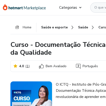
Ir
Ir
Ir
Categorias
para
para
para
o
o
o
conteúdo
pagamento
rodapé
Home
Saúde e esporte
Saúde
principal
Curso - Documentação Técnica
da Qualidade
4.0
(
1
)
Bem Avaliado
Português
O ICTQ - Instituto de Pós-Gr
Documentação Técnica Aplica
revolucionária de aprender em