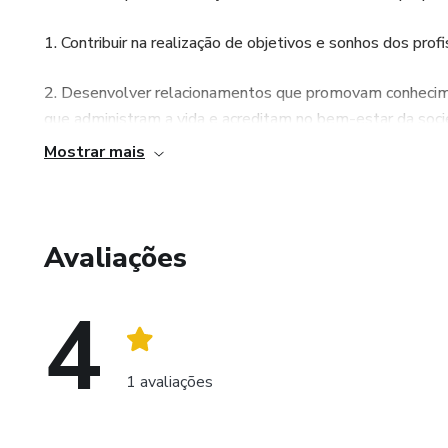
1. Contribuir na realização de objetivos e sonhos dos pro
2. Desenvolver relacionamentos que promovam conhecim
que administram a vida e acreditam no bem-estar da soci
Mostrar mais
Presente em todo o Brasil, o ICTQ procura realizar a su
relacionamento e conteúdo que promova a revolução farm
Avaliações
4
1 avaliações