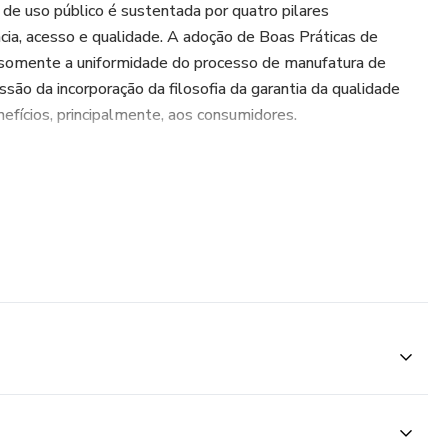
e uso público é sustentada por quatro pilares
ácia, acesso e qualidade. A adoção de Boas Práticas de
 somente a uniformidade do processo de manufatura de
ão da incorporação da filosofia da garantia da qualidade
nefícios, principalmente, aos consumidores.
as BPF foram aprimoradas ao longo dos anos, refletindo a
a de forma igualitária pelo Estado e pelos fabricantes de
e controle de documento técnicos torna-se difícil o
da qualidade de um medicamento sendo fator fundamental
ntos.
cipação da farmacêutica Profª. Me. Fernanda Bido, que podem
 Smartphones e Tablet. O curso traz ainda:
mentação Técnica;
Guidelines.