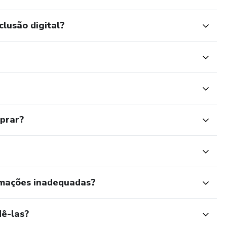
clusão digital?
mprar?
rmações inadequadas?
ê-las?