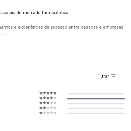
fissionais do mercado farmacêutico;
entos e experiências de sucesso entre pessoas e empresas
edade.
a visão de manter-se como referência de mercado por meio do
acêutica.
Filtrar