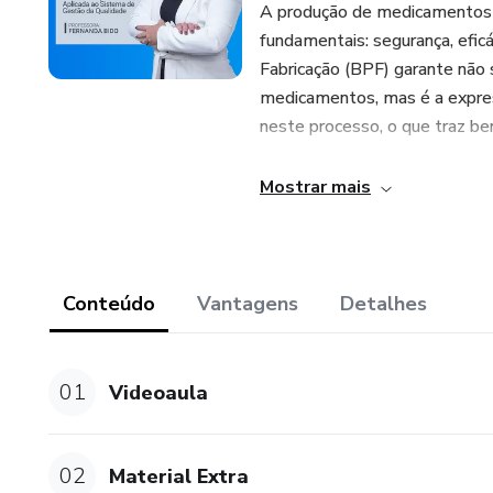
A produção de medicamentos d
fundamentais: segurança, efic
Fabricação (BPF) garante não
medicamentos, mas é a express
neste processo, o que traz be
Globalmente, observa-se que 
Mostrar mais
responsabilidade compartilhad
medicamentos. Sem a adoção d
controle de todo o sistema 
para a produção de medicame
Conteúdo
Vantagens
Detalhes
O curso têm conteúdo e parti
ser assistidas na TV, Laptop,
01
Videoaula
1. Slides da videoaula – Docu
02
Material Extra
2. Artigos, Diretrizes, RDCs e 