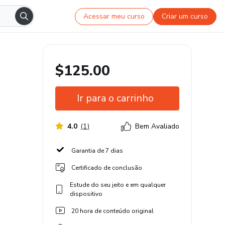
Acessar meu curso
Criar um curso
$125.00
Ir para o carrinho
4.0
(
1
)
Bem Avaliado
Garantia de 7 dias
Certificado de conclusão
Estude do seu jeito e em qualquer
dispositivo
20 hora de conteúdo original