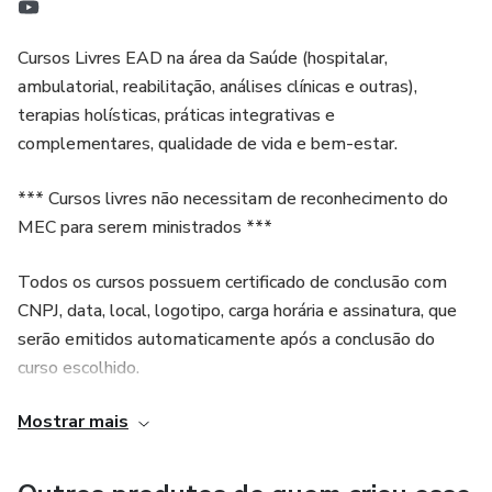
Cursos Livres EAD na área da Saúde (hospitalar,
ambulatorial, reabilitação, análises clínicas e outras),
terapias holísticas, práticas integrativas e
complementares, qualidade de vida e bem-estar.
*** Cursos livres não necessitam de reconhecimento do
MEC para serem ministrados ***
Todos os cursos possuem certificado de conclusão com
CNPJ, data, local, logotipo, carga horária e assinatura, que
serão emitidos automaticamente após a conclusão do
curso escolhido.
Mostrar mais
***Cursos ministrados por profissionais com formação e
atuação nas áreas dos respectivos temas***