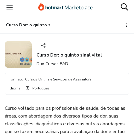
Ir
Ir
Ir
para
para
para
o
o
o
conteúdo
pagamento
rodapé
Curso Dor: o quinto sinal vital
principal
Curso Dor: o quinto sinal vital
Duo Cursos EAD
Formato
:
Cursos Online e Serviços de Assinatura
Idioma
:
Português
Curso voltado para os profissionais de saúde, de todas as
áreas, com abordagem dos diversos tipos de dor, suas
classificações, diagnósticos e diversas outras abordagens
que se fazem necessárias para a avaliação da dor e então