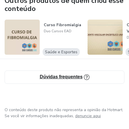
Outros produtos de quem criou esse
ATENÇÃO: A disposição de nossos cursos, vídeos ou
conteúdo
apostilas em outros locais ou canais que não os nossos
oficiais, é considerada plágio e uso indevido de nossos
Curso Fibromialgia
C
produtos, sendo assim, não é permitido o repasse, uso em
V
Duo Cursos EAD
aulas, postagem em sites ou demais usos comerciais de
D
nossas apostilas ou vídeos.
Saúde e Esportes
Dúvidas frequentes
O conteúdo deste produto não representa a opinião da Hotmart.
Se você vir informações inadequadas,
denuncie aqui