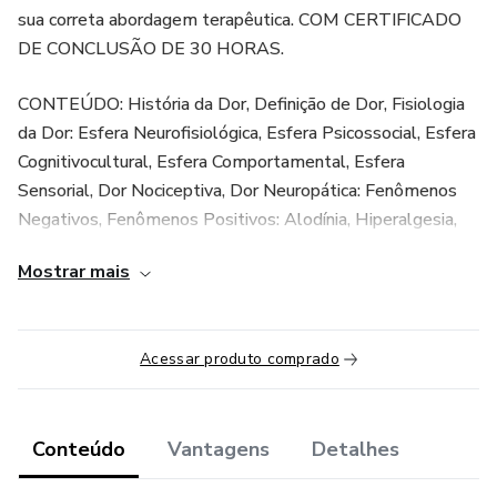
sua correta abordagem terapêutica. COM CERTIFICADO
DE CONCLUSÃO DE 30 HORAS.
CONTEÚDO: História da Dor, Definição de Dor, Fisiologia
da Dor: Esfera Neurofisiológica, Esfera Psicossocial, Esfera
Cognitivocultural, Esfera Comportamental, Esfera
Sensorial, Dor Nociceptiva, Dor Neuropática: Fenômenos
Negativos, Fenômenos Positivos: Alodínia, Hiperalgesia,
Hiperpatia, Fenômenos Autonômicos, Escalas de,
Mostrar mais
Avaliação de Dor: Escala Numérica de Dor, Escala Verbal
de Dor, Escala Analógica Visual de Dor (EVA), Escalas com
Desenhos de Faces, Questionário de McGill, Dor Aguda,
Acessar produto comprado
Dor Crônica e, Dor Recorrente, Abordagem de Algumas
Dores Específicas: Dor em Amputados, Dor Muscular
Tardia, Dor em Idosos, Dor do câncer, Dor em crianças,
Conteúdo
Vantagens
Detalhes
Tratamento da Dor: Não Farmacológico