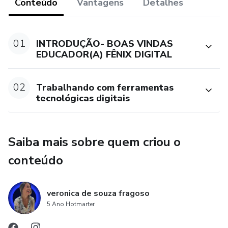
Conteúdo
Vantagens
Detalhes
ASSINATURA DIGITAL
ORGANIZANDO A AGENDA ONLINE
01
INTRODUÇÃO- BOAS VINDAS
EDUCADOR(A) FÊNIX DIGITAL
ESCRITA COLABORATIVA- WORD
02
SCRITA COLABORATIVA- POWER-POINT
Trabalhando com ferramentas
tecnológicas digitais
ESCRITA COLABORATIVA- GOOGLE FORMS
KEEP, como usar
Saiba mais sobre quem criou o
conteúdo
CERTIFICADO DE CONCLUSÃO
veronica de souza fragoso
5 Ano Hotmarter