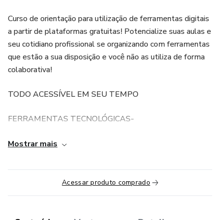
Curso de orientação para utilização de ferramentas digitais
a partir de plataformas gratuitas! Potencialize suas aulas e
seu cotidiano profissional se organizando com ferramentas
que estão a sua disposição e você não as utiliza de forma
colaborativa!
TODO ACESSÍVEL EM SEU TEMPO
FERRAMENTAS TECNOLÓGICAS-
CONSTRUINDO A IDENTIDADE DIGITAL-
Mostrar mais
ORGANIZANDO O PERFIL DOS CONTATOS E
construindo CATEGORIAS
Acessar produto comprado
E-MAIL CÓPIA e CÓPIA OCULTA