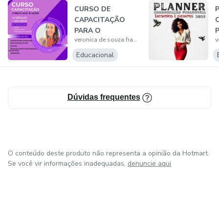
CURSO DE
CAPACITAÇÃO
PARA O
P
veronica de souza fragoso
LETRAMENTO
E
DIGITAL NA
e
Educacional
EDUCAÇÃO
Dúvidas frequentes
O conteúdo deste produto não representa a opinião da Hotmart.
Se você vir informações inadequadas,
denuncie aqui