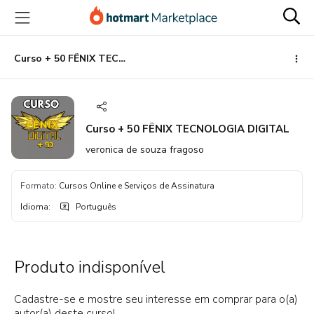
Ir
Ir
Ir
para
para
para
o
o
o
conteúdo
pagamento
rodapé
Curso + 50 FÊNIX TECNOLOGIA DIGITAL
principal
Curso + 50 FÊNIX TECNOLOGIA DIGITAL
veronica de souza fragoso
Formato
:
Cursos Online e Serviços de Assinatura
Idioma
:
Português
Produto indisponível
Cadastre-se e mostre seu interesse em comprar para o(a)
autor(a) deste curso!