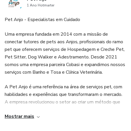
1 Ano Hotmarter
Pet Anjo - Especialistas em Cuidado
Uma empresa fundada em 2014 com a missão de
conectar tutores de pets aos Anjos, profissionais do ramo
pet que oferecem serviços de Hospedagem e Creche Pet,
Pet Sitter, Dog Walker e Adestramento. Desde 2021
somos uma empresa parceira Cobasi e expandimos nossos
serviços com Banho e Tosa e Clínica Veterinária.
A Pet Anjo é uma referência na área de serviços pet, com
habilidades e experiências que transformaram o mercado.
A empresa revolucionou o setor ao criar um método que
prioriza o cuidado com os animais, ensinando os tutores a
Mostrar mais
cuidarem de seus pets com amor, respeito e conhecimento
continuado.