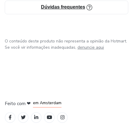
Dúvidas frequentes
O conteúdo deste produto não representa a opinião da Hotmart.
Se você vir informações inadequadas,
denuncie aqui
em Madrid
em Amsterdam
Feito com
❤
em Belo Horizonte
na Cidade do México
em Bogotá