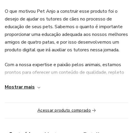
O que motivou Pet Anjo a construir esse produto foi o
desejo de ajudar os tutores de cães no processo de
educação de seus pets. Sabemos o quanto é importante
proporcionar uma educação adequada aos nossos melhores
amigos de quatro patas, e por isso desenvolvemos um
produto digital que irá auxiliar os tutores nessa jornada.
Com a nossa expertise e paixão pelos animais, estamos
prontos para oferecer um conteúdo de qualidade, repleto
de dicas e orientações para que os tutores possam educar
Mostrar mais
seus cães de forma eficiente e respeitosa. Acreditamos
que um pet bem-educado é um pet feliz, e estamos aqui
para te ajudar nessa missão.
Acessar produto comprado
O curso é composto por módulos que abordam os desafios
do dia a dia, tornando o processo de educação do seu cão