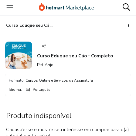
Ir
Ir
Ir
para
para
para
o
o
o
conteúdo
pagamento
rodapé
Curso Eduque seu Cão - Completo
principal
Curso Eduque seu Cão - Completo
Pet Anjo
Formato
:
Cursos Online e Serviços de Assinatura
Idioma
:
Português
Produto indisponível
Cadastre-se e mostre seu interesse em comprar para o(a)
autor(a) deste curso!