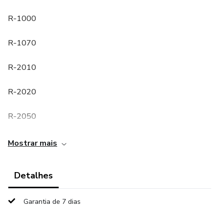
R-1000
R-1070
R-2010
R-2020
R-2050
R-2060
Mostrar mais
R-4000
Detalhes
R-4010
Garantia de 7 dias
R-4020