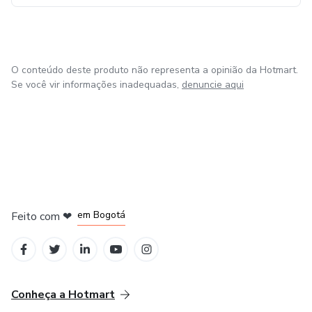
O conteúdo deste produto não representa a opinião da Hotmart.
Se você vir informações inadequadas,
denuncie aqui
em Amsterdam
em Madrid
em Bogotá
Feito com
❤
em Belo Horizonte
na Cidade do México
Conheça a Hotmart