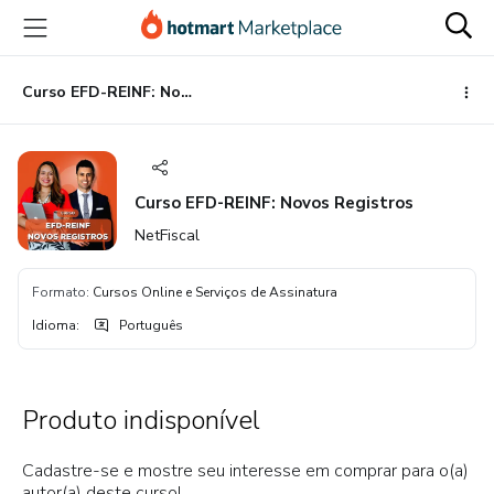
Ir
Ir
Ir
para
para
para
o
o
o
conteúdo
pagamento
rodapé
Curso EFD-REINF: Novos Registros
principal
Curso EFD-REINF: Novos Registros
NetFiscal
Formato
:
Cursos Online e Serviços de Assinatura
Idioma
:
Português
Produto indisponível
Cadastre-se e mostre seu interesse em comprar para o(a)
autor(a) deste curso!