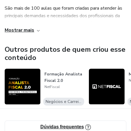
São mais de 100 aulas que foram criadas para atender às
principais demandas e necessidades dos profissionais da
área fiscal, com orientações práticas, aplicáveis e
Mostrar mais
direcionadas, sem enrolação, tudo pensado de forma a
proporcionar diariamente o crescimento profissional de
nossos alunos.
Outros produtos de quem criou esse
conteúdo
Formação Analista
M
Fiscal 2.0
N
NetFiscal
Negócios e Carreira
Dúvidas frequentes