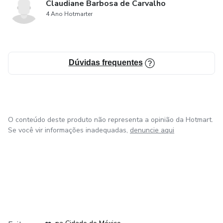
Claudiane Barbosa de Carvalho
4 Ano Hotmarter
Dúvidas frequentes
O conteúdo deste produto não representa a opinião da Hotmart.
Se você vir informações inadequadas,
denuncie aqui
em Bogotá
em Amsterdam
em Madrid