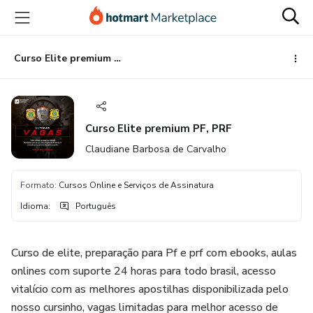
Ir
Ir
Ir
para
para
para
o
o
o
conteúdo
pagamento
rodapé
Curso Elite premium PF, PRF
principal
Curso Elite premium PF, PRF
Claudiane Barbosa de Carvalho
Formato
:
Cursos Online e Serviços de Assinatura
Idioma
:
Português
Curso de elite, preparação para Pf e prf com ebooks, aulas
onlines com suporte 24 horas para todo brasil, acesso
vitalício com as melhores apostilhas disponibilizada pelo
nosso cursinho, vagas limitadas para melhor acesso de