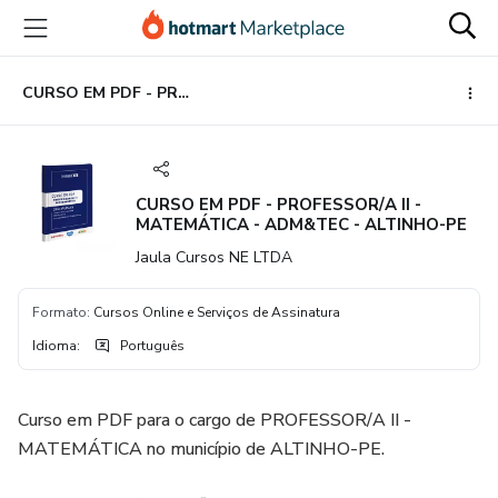
Ir
Ir
Ir
para
para
para
o
o
o
conteúdo
pagamento
rodapé
CURSO EM PDF - PROFESSOR/A II - MATEMÁTICA - ADM&TEC - ALTINHO-PE
principal
CURSO EM PDF - PROFESSOR/A II -
MATEMÁTICA - ADM&TEC - ALTINHO-PE
Jaula Cursos NE LTDA
Formato
:
Cursos Online e Serviços de Assinatura
Idioma
:
Português
Curso em PDF para o cargo de PROFESSOR/A II -
MATEMÁTICA no município de ALTINHO-PE.