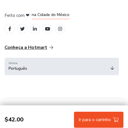
em Bogotá
em Amsterdam
em Madrid
na Cidade do México
Feito com
❤
em Belo Horizonte
Conheça a Hotmart
Idioma
Português
Central de ajuda
Termos
Privacidade
Cookies
$42.00
Ir para o carrinho
Hotmart — 2011-2026 © Todos os direitos reservados.