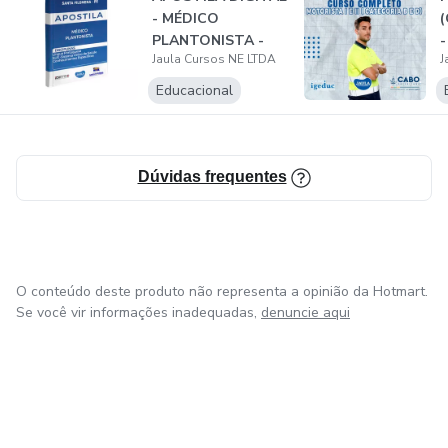
aprovação. O sucesso depende do seu empenho, dedicação
- MÉDICO
(
e disciplina. A responsabilidade pelo seu aprendizado é sua.
PLANTONISTA -
-
Jaula Cursos NE LTDA
J
SANTA
FILOMENA/PE -...
Educacional
Dúvidas frequentes
O conteúdo deste produto não representa a opinião da Hotmart.
Se você vir informações inadequadas,
denuncie aqui