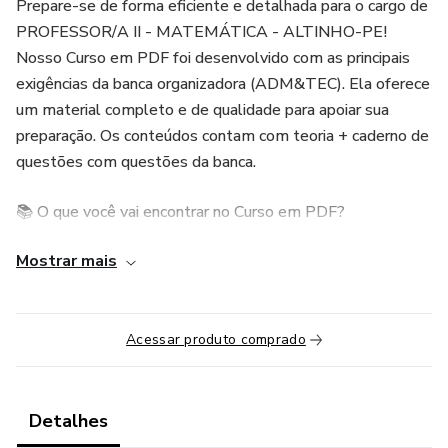
Prepare-se de forma eficiente e detalhada para o cargo de
PROFESSOR/A II - MATEMÁTICA - ALTINHO-PE!
Nosso Curso em PDF foi desenvolvido com as principais
exigências da banca organizadora (ADM&TEC). Ela oferece
um material completo e de qualidade para apoiar sua
preparação. Os conteúdos contam com teoria + caderno de
questões com questões da banca.
📚 O que você vai encontrar no Curso em PDF?
Mostrar mais
✅ Teoria detalhada em PDF - Disciplinas abordadas:
Língua Portuguesa, Matemática e Conhecimentos
específicos.
Acessar produto comprado
✅ Exercícios em cada conteúdo da banca organizadora.
✅ Linguagem clara e objetiva: Conteúdo elaborado com
Detalhes
base em concursos da área.