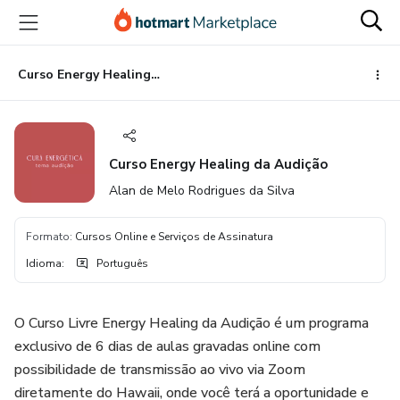
Ir
Ir
Ir
para
para
para
o
o
o
conteúdo
pagamento
rodapé
Curso Energy Healing da Audição
principal
Curso Energy Healing da Audição
Alan de Melo Rodrigues da Silva
Formato
:
Cursos Online e Serviços de Assinatura
Idioma
:
Português
O Curso Livre Energy Healing da Audição é um programa
exclusivo de 6 dias de aulas gravadas online com
possibilidade de transmissão ao vivo via Zoom
diretamente do Hawaii, onde você terá a oportunidade e