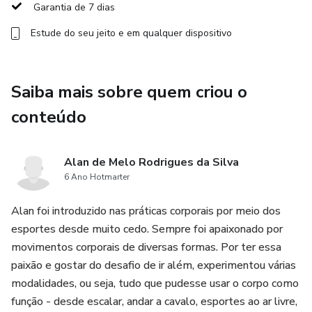
Garantia de 7 dias
Horário: As aulas são disponibilizadas gravadas e, sempre
Estude do seu jeito e em qualquer dispositivo
que for possível, faremos a transmissão ao vivo via zoom
diretamente do Hawaii. Com exceção do dia 05.03, em que
realmente ocorre a transmissão ao vivo via zoom por conta
Saiba mais sobre quem criou o
do Atendimento Cura Tema que envolve a Equipe
Espiritual.
conteúdo
Aviso: É fundamental entrarem no link do canal do
Alan de Melo Rodrigues da Silva
telegram que se encontra dentro da hotmart após a
6 Ano Hotmarter
compra para saberem mais sobre a disponibilidade das
aulas ao vivo via zoom durante a semana.
Alan foi introduzido nas práticas corporais por meio dos
esportes desde muito cedo. Sempre foi apaixonado por
Programação especial ao vivo via zoom para o dia 05.03:
movimentos corporais de diversas formas. Por ter essa
paixão e gostar do desafio de ir além, experimentou várias
No dia 05.03, oferecemos um Atendimento de Cura
modalidades, ou seja, tudo que pudesse usar o corpo como
Energética e Cura Energética dos Movimentos:
função - desde escalar, andar a cavalo, esportes ao ar livre,