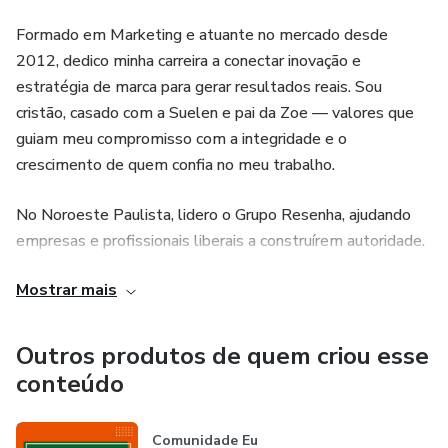
Formado em Marketing e atuante no mercado desde
2012, dedico minha carreira a conectar inovação e
estratégia de marca para gerar resultados reais. Sou
cristão, casado com a Suelen e pai da Zoe — valores que
guiam meu compromisso com a integridade e o
crescimento de quem confia no meu trabalho.
No Noroeste Paulista, lidero o Grupo Resenha, ajudando
empresas e profissionais liberais a construírem autoridade.
Desenvolvi o Protocolo Negócio Local especificamente
Mostrar mais
para capacitar empreendedores autônomos que buscam
dominar o mercado regional com soluções inteligentes e
marketing de alto impacto.
Outros produtos de quem criou esse
conteúdo
Comunidade Eu