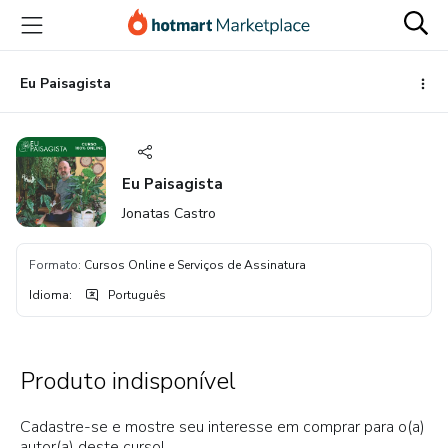
Ir
Ir
Ir
para
para
para
o
o
o
conteúdo
pagamento
rodapé
Eu Paisagista
principal
Eu Paisagista
Jonatas Castro
Formato
:
Cursos Online e Serviços de Assinatura
Idioma
:
Português
Produto indisponível
Cadastre-se e mostre seu interesse em comprar para o(a)
autor(a) deste curso!