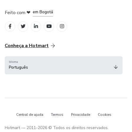
em Amsterdam
em Madrid
em Bogotá
Feito com
❤
em Belo Horizonte
na Cidade do México
Conheça a Hotmart
Idioma
Português
Central de ajuda
Termos
Privacidade
Cookies
Hotmart — 2011-2026 © Todos os direitos reservados.