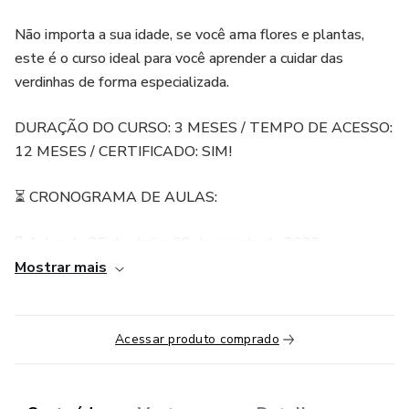
Não importa a sua idade, se você ama flores e plantas,
este é o curso ideal para você aprender a cuidar das
verdinhas de forma especializada.
DURAÇÃO DO CURSO: 3 MESES / TEMPO DE ACESSO:
12 MESES / CERTIFICADO: SIM!
⏳ CRONOGRAMA DE AULAS:
 Aulas de 25 de abril a 08 de agosto de 2023
Mostrar mais
 Semanal - Toda terça-feira às 19h30
 Primeira aula ao vivo dia 25 de abril
Acessar produto comprado
 Aplicação de tarefas complementares