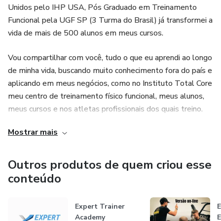
Unidos pelo IHP USA, Pós Graduado em Treinamento
Funcional pela UGF SP (3 Turma do Brasil) já transformei a
vida de mais de 500 alunos em meus cursos.
Vou compartilhar com você, tudo o que eu aprendi ao longo
de minha vida, buscando muito conhecimento fora do país e
aplicando em meus negócios, como no Instituto Total Core
meu centro de treinamento físico funcional, meus alunos,
meus cursos e nos atletas profissionais dos quais treino.
Mostrar mais
Tudo dos bastidores, a vida real do meu negócio e muitas
experiências que só consegui acumular por viver meu dia a
dia diretamente no campo de batalha.
Outros produtos de quem criou esse
conteúdo
Estou aqui pra lhe fazer um convite especial, porque eu
quero que vocês dêem o próximo passo junto comigo e
Expert Trainer
com outros profissionais de educação física que querem
Academy