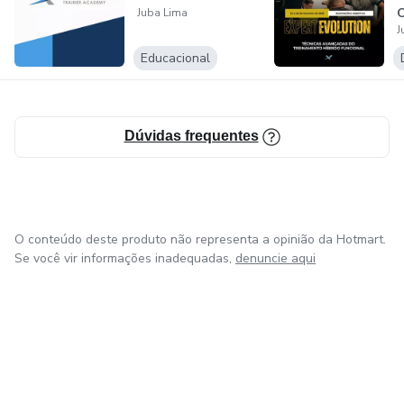
fazer diferença no mundo.
Juba Lima
J
Será um prazer poder te ajudar WhatsApp (17) 99714-
Educacional
1326
Dúvidas frequentes
O conteúdo deste produto não representa a opinião da Hotmart.
Se você vir informações inadequadas,
denuncie aqui