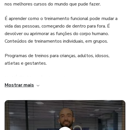
nos melhores cursos do mundo que pude fazer.
É aprender como o treinamento funcional pode mudar a
vida das pessoas, começando de dentro para fora. É
devolver ou aprimorar as funções do corpo humano.
Conteúdos de treinamentos individuais, em grupos.
Programas de treinos para crianças, adultos, idosos,
atletas e gestantes.
No NÍVEL 01 você vai aprender:
Mostrar mais
PREVENÇÃO DE LESÃO: Princípios do treinamento
funcional com técnicas preventivas.
DESEQUILÍBRIO MUSCULAR: Como observar e identificar
os desequilíbrios musculares. A Prevenção é a maneira de
você prevenir as lesões mais comuns.