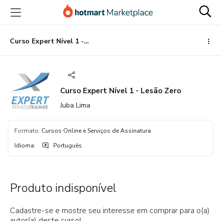
Ir
Ir
Ir
para
para
para
o
o
o
conteúdo
pagamento
rodapé
Curso Expert Nível 1 - Lesão Zero
principal
Curso Expert Nível 1 - Lesão Zero
Juba Lima
Formato
:
Cursos Online e Serviços de Assinatura
Idioma
:
Português
Produto indisponível
Cadastre-se e mostre seu interesse em comprar para o(a)
autor(a) deste curso!