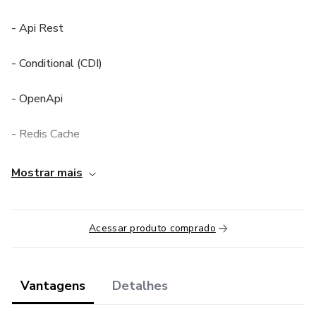
- Api Rest
- Conditional (CDI)
- OpenApi
- Redis Cache
- Database Migrations com Flyway
Mostrar mais
- Spring Data JPA
Acessar produto comprado
- Spring Data MongoDB
- OpenFeign
Vantagens
Detalhes
- ExceptionHandlers