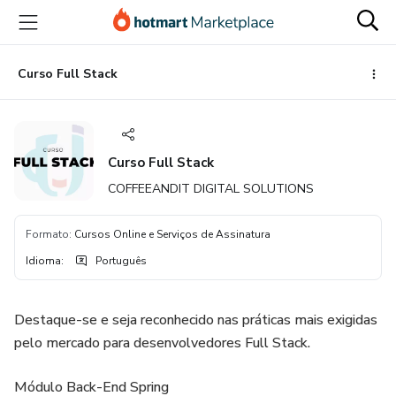
Ir
Ir
Ir
para
para
para
o
o
o
conteúdo
pagamento
rodapé
Curso Full Stack
principal
Curso Full Stack
COFFEEANDIT DIGITAL SOLUTIONS
Formato
:
Cursos Online e Serviços de Assinatura
Idioma
:
Português
Destaque-se e seja reconhecido nas práticas mais exigidas
pelo mercado para desenvolvedores Full Stack.
Módulo Back-End Spring