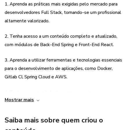
1. Aprenda as práticas mais exigidas pelo mercado para
- Spring Cloud Circuit Breaker
desenvolvedores Full Stack, tornando-se um profissional
altamente valorizado.
- Spring Cloud Retry
2. Tenha acesso a um conteúdo completo e atualizado,
- Spring Cloud Vault
com módulos de Back-End Spring e Front-End React.
- Spring Cloud Kubernetes
3. Aprenda a utilizar ferramentas e tecnologias essenciais
para o desenvolvimento de aplicações, como Docker,
- Spring Cloud Stream Kafka
Gitlab CI, Spring Cloud e AWS.
- Spring Cloud Functions
4. Tenha a oportunidade de praticar e aprimorar suas
- Spring Cloud Config
Mostrar mais
habilidades em testes unitários e de integração, além de
aprender a utilizar o GraphQL.
- Spring Webflux
Saiba mais sobre quem criou o
5. Aprenda a integrar sua aplicação com OAuth Server,
- Spring Security + OAuth2