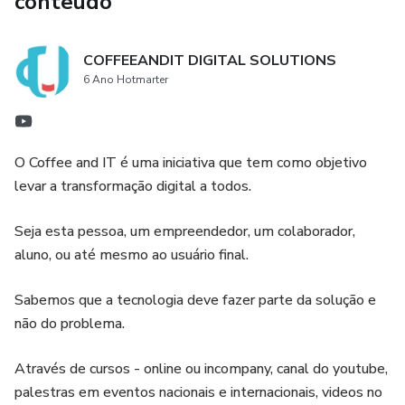
conteúdo
garantindo a segurança e a autenticação dos usuários.
- Spring + Aws S3
COFFEEANDIT DIGITAL SOLUTIONS
6 Ano Hotmarter
- Spring Config e ConfigMap
- Micrometer e Actuator
O Coffee and IT é uma iniciativa que tem como objetivo
- Opentracing
levar a transformação digital a todos.
- Docker
Seja esta pessoa, um empreendedor, um colaborador,
aluno, ou até mesmo ao usuário final.
- Spring Native
Sabemos que a tecnologia deve fazer parte da solução e
- Docker-compose
não do problema.
- Testes Unitários com Junit
Através de cursos - online ou incompany, canal do youtube,
palestras em eventos nacionais e internacionais, videos no
- Testes de Integração com Spring Boot Test com