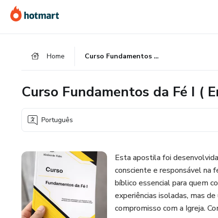
Ir
Ir
Ir
para
para
para
o
o
o
conteúdo
pagamento
rodapé
Home
Curso Fundamentos da Fé I ( Encadernado )
principal
Curso Fundamentos da Fé I ( E
Português
Esta apostila foi desenvolvida
consciente e responsável na 
bíblico essencial para quem c
experiências isoladas, mas de
compromisso com a Igreja. Com