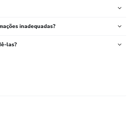
rmações inadequadas?
ê-las?