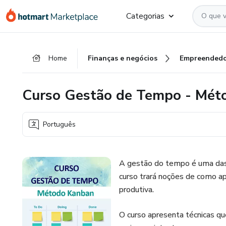
Ir
Ir
Ir
Categorias
para
para
para
o
o
o
conteúdo
pagamento
rodapé
Home
Finanças e negócios
Empreendedo
principal
Curso Gestão de Tempo - Mét
Português
A gestão do tempo é uma das 
curso trará noções de como ap
produtiva.
O curso apresenta técnicas qu