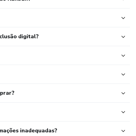
clusão digital?
mprar?
rmações inadequadas?