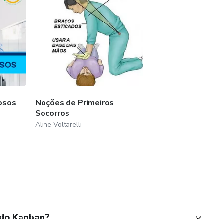
osos
Noções de Primeiros
Socorros
Aline Voltarelli
odo Kanban?