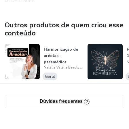
Outros produtos de quem criou esse
conteúdo
Harmonização de
P
aréolas -
1
paramédica
Natália Valéria Beauty Academy
Geral
Dúvidas frequentes