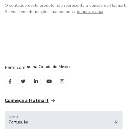
O conteúdo deste produto não representa a opinião da Hotmart.
Se você vir informações inadequadas,
denuncie aqui
em Bogotá
em Amsterdam
em Madrid
na Cidade do México
Feito com
❤
em Belo Horizonte
Conheça a Hotmart
Idioma
Português