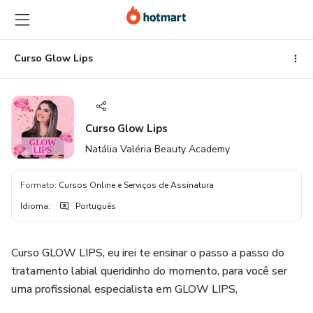
Ir
Ir
Ir
para
para
para
o
o
o
conteúdo
pagamento
rodapé
Curso Glow Lips
principal
Curso Glow Lips
Natália Valéria Beauty Academy
Formato
:
Cursos Online e Serviços de Assinatura
Idioma
:
Português
Curso GLOW LIPS, eu irei te ensinar o passo a passo do
tratamento labial queridinho do momento, para você ser
uma profissional especialista em GLOW LIPS,