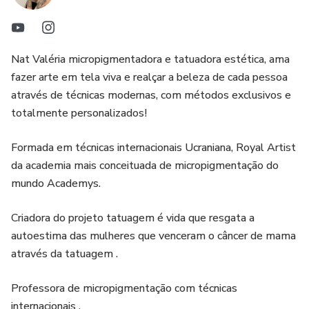
rejuvenesce os lábios, deixando-os hiper hidratados, macios
e sedosos. Além disso, o curso ensina a amenizar as
fissuras labiais e reestruturar as camadas da pele labial.
Nat Valéria micropigmentadora e tatuadora estética, ama
fazer arte em tela viva e realçar a beleza de cada pessoa
4. Transforme seus resultados ou comece uma nova
através de técnicas modernas, com métodos exclusivos e
profissão: O Curso GLOW LIPS é uma oportunidade de
totalmente personalizados!
transformar seus resultados na área da beleza. Se você já
trabalha com estética, poderá oferecer um serviço
Formada em técnicas internacionais Ucraniana, Royal Artist
diferenciado e atrair mais clientes. Se está em busca de
da academia mais conceituada de micropigmentação do
mundo Academys.
uma nova profissão, o curso te capacitará para atuar como
especialista em GLOW LIPS, abrindo portas para uma
Criadora do projeto tatuagem é vida que resgata a
carreira promissora.
autoestima das mulheres que venceram o câncer de mama
através da tatuagem .
Professora de micropigmentação com técnicas
internacionais .