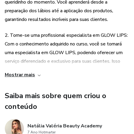
queridinho do momento. Você aprenderá desde a
preparação dos lábios até a aplicação dos produtos,
garantindo resultados incríveis para suas clientes.
2. Torne-se uma profissional especialista em GLOW LIPS:
Com o conhecimento adquirido no curso, você se tornará
uma especialista em GLOW LIPS, podendo oferecer um
serviço diferenciado e exclusivo para suas clientes. Isso
abrirá novas oportunidades de negócio e possibilitará que
Mostrar mais
você se destaque no mercado da beleza.
Saiba mais sobre quem criou o
3. Experiência única com produtos exclusivos e acessíveis:
O Curso GLOW LIPS proporciona uma experiência única
conteúdo
para suas clientes, utilizando produtos exclusivos e
acessíveis. Com o blend de vitaminas, ativos, ácido
Natália Valéria Beauty Academy
hialurônico e colágeno, o tratamento labial regenera e
7 Ano Hotmarter