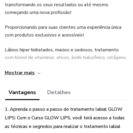
transformando os seus resultados ou até mesmo
começando uma nova profissão!
Proporcionando para suas clientes uma experiência única
com produtos exclusivos e acessíveis!
Lábios hiper hidratados, macios e sedosos, tratamento
com blend de vitaminas, ativos, ácido hialurônico, colágeno,
que regenera e rejuvenesce os lábios, ameniza as fissuras
Mostrar mais
labial (ruguinhas) e reestrutura as camadas da pele labial!
Vantagens
Detalhes
1. Aprenda o passo a passo do tratamento labial GLOW
LIPS: Com o Curso GLOW LIPS, você terá acesso a todas
as técnicas e segredos para realizar o tratamento labial