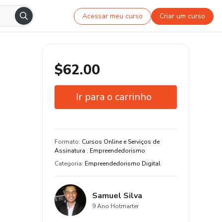
Acessar meu curso
Criar um curso
$62.00
Ir para o carrinho
Garantia de 7 dias
Formato
:
Cursos Online e Serviços de
Assinatura . Empreendedorismo
Categoria
:
Empreendedorismo Digital
Samuel Silva
9 Ano Hotmarter