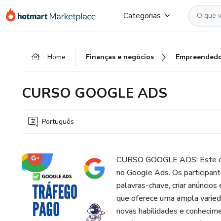
Ir
Ir
Ir
Categorias
para
para
para
o
o
o
conteúdo
pagamento
rodapé
Home
Finanças e negócios
Empreendedo
principal
CURSO GOOGLE ADS
Português
CURSO GOOGLE ADS: Este curso
no Google Ads. Os participant
palavras-chave, criar anúncios
que oferece uma ampla varieda
novas habilidades e conhecime