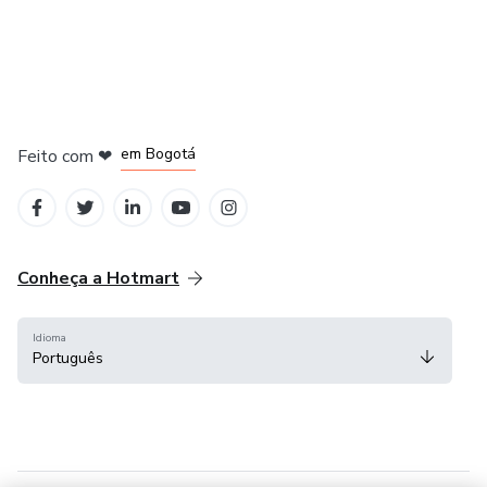
em Amsterdam
em Madrid
em Bogotá
Feito com
❤
em Belo Horizonte
na Cidade do México
Conheça a Hotmart
Idioma
Português