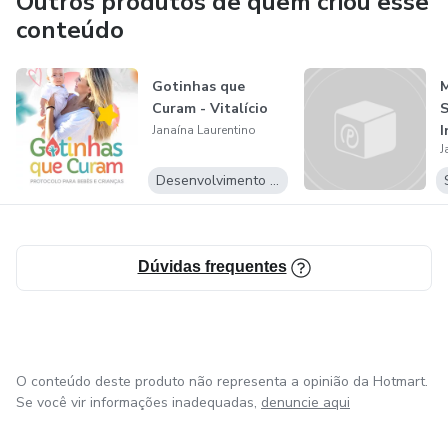
Outros produtos de quem criou esse
conteúdo
Gotinhas que
M
Curam - Vitalício
S
I
Janaína Laurentino
J
Desenvolvimento Pessoal
Dúvidas frequentes
O conteúdo deste produto não representa a opinião da Hotmart.
Se você vir informações inadequadas,
denuncie aqui