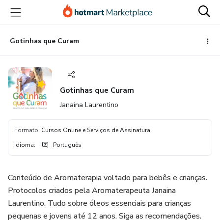
Ir
Ir
Ir
para
para
para
o
o
o
conteúdo
pagamento
rodapé
Gotinhas que Curam
principal
Gotinhas que Curam
Janaína Laurentino
Formato
:
Cursos Online e Serviços de Assinatura
Idioma
:
Português
Conteúdo de Aromaterapia voltado para bebês e crianças.
Protocolos criados pela Aromaterapeuta Janaina
Laurentino. Tudo sobre óleos essenciais para crianças
pequenas e jovens até 12 anos. Siga as recomendações.