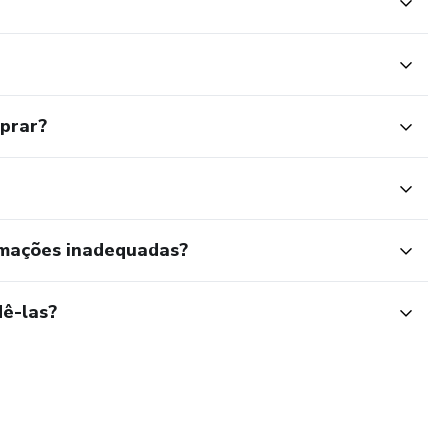
mprar?
rmações inadequadas?
ê-las?