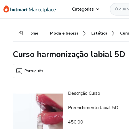
Ir
Ir
Ir
Categorias
para
para
para
o
o
o
conteúdo
pagamento
rodapé
Home
Moda e beleza
Estética
principal
Curso harmonização labial 5D
Português
Descrição Curso
Preenchimento labial 5D
450,00