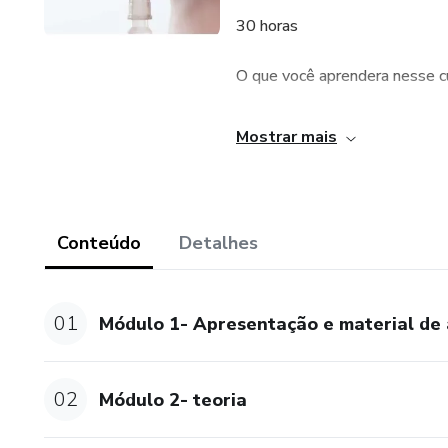
30 horas
O que você aprendera nesse c
Curso todo voltado ao protoc
Mostrar mais
ultimamente , o tao almejado 
perfeita , o passo a passo tan
Associações com ácido hialurô
Conteúdo
Detalhes
Quem pode realizar o curso?
01
Módulo 1- Apresentação e material de
Curso voltado especialmente p
estéticos injetáveis.
02
Módulo 2- teoria
OBS: o uso das técnicas e re
conselho de classe profissiona