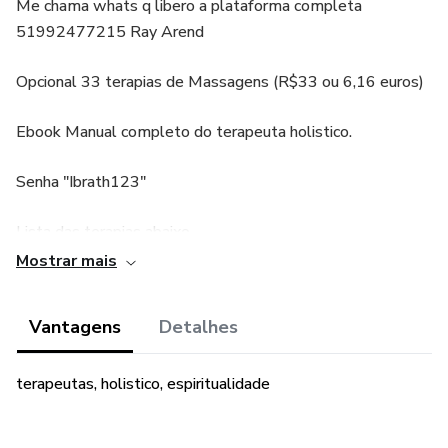
Me chama whats q libero a plataforma completa
51992477215 Ray Arend
Opcional 33 terapias de Massagens (R$33 ou 6,16 euros)
Ebook Manual completo do terapeuta holistico.
Senha "Ibrath123"
Lista das terapias abaixo
Mostrar mais
– Chakra Terapia Completo 180 horas
Vantagens
Detalhes
🌺 – Reiki 1,2,3 e mestrado (linhagem usui/tibetano) 180
horas
terapeutas, holistico, espiritualidade
🌺 – Aromaterapia