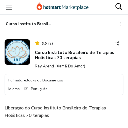
Ir
Ir
Ir
para
para
para
o
o
o
conteúdo
pagamento
rodapé
Curso Instituto Brasileiro de Terapias Holísticas 70 terapias
principal
3.0
(
2
)
Curso Instituto Brasileiro de Terapias
Holísticas 70 terapias
Ray Arend (Xamã Do Amor)
Formato
:
eBooks ou Documentos
Idioma
:
Português
Liberaçao do Curso Instituto Brasileiro de Terapias
Holísticas 70 terapias