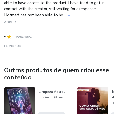
able to have access to the product. I have tried to get in
🌺 – Constelação Familiar com Bonecos –
contact with the creator, stll waiting for a response.
Hotmart has not been able to he...
🌺 – Constelação Familiar na Agua 180 horas
GISELLE
🌺 – Respiração Terapêutica 180 horas
5
15/02/2024
🌺 – Florais 180 horas
FERNANDA
🌺 – Apometria 180 horas
🌺 – Terapia com Mesa radiônica 180 horas
Outros produtos de quem criou esse
conteúdo
🌺 – Fitoterapia 180 horas
Limpeza Astral
J
🌺 – Feng shui 180 horas
Ray Arend (Xamã Do Amor)
🌺 – Auriculoterapia 180 horas