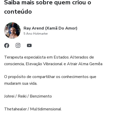
Saiba mais sobre quem criou o
🌺 – KundaliniTerapia
conteúdo
🌺 – Bioenergética 180 horas
🌺 – Dança circular 180 horas
Ray Arend (Xamã Do Amor)
5 Ano Hotmarter
🌺 – Ayurveda
🌺 – Reflexologia
Terapeuta especialista em Estados Alterados de
consciencia, Elevação Vibracional e Atrair Alma Gemêa
🌺 – Regressão Terapêutica 180 horas
O propósito de compartilhar os conhecimentos que
🌺 – Ho’oponopono 180 horas
mudaram sua vida.
🌺 – Terapia Professor Holístico 180 horas
Johrei / Reiki / Benzimento
🌺 – Meditação 180 horas
Thetahealer / Multidimensional