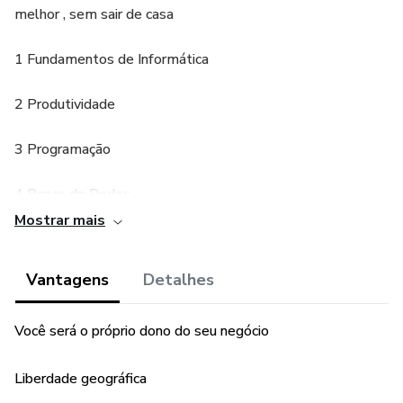
melhor , sem sair de casa
1 Fundamentos de Informática
2 Produtividade
3 Programação
4 Banco de Dados
Mostrar mais
5 Redes de Computadores
Vantagens
Detalhes
6 Desenvolvimento Web
7 Segurança da Informação
Você será o próprio dono do seu negócio
Entre outros módulos que terá nesse Curso
Liberdade geográfica