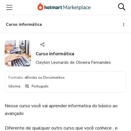
Ir
Ir
Ir
para
para
para
o
o
o
conteúdo
pagamento
rodapé
Curso informática
principal
Curso informática
Cleyton Leonardo de Oliveira Fernandes
Formato
:
eBooks ou Documentos
Idioma
:
Português
Nesse curso você vai aprender informatica do básico ao
avançado
Diferente de qualquer outro curso que você conhece , e