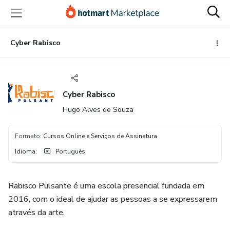
Ir
Ir
Ir
para
para
para
o
o
o
conteúdo
pagamento
rodapé
Cyber Rabisco
principal
Cyber Rabisco
Hugo Alves de Souza
Formato
:
Cursos Online e Serviços de Assinatura
Idioma
:
Português
Rabisco Pulsante é uma escola presencial fundada em
2016, com o ideal de ajudar as pessoas a se expressarem
através da arte.