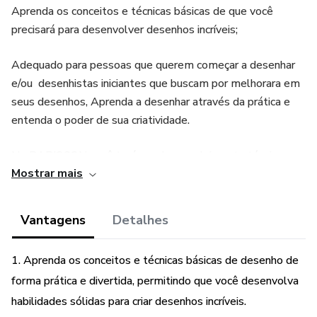
Aprenda os conceitos e técnicas básicas de que você
precisará para desenvolver desenhos incríveis;
Adequado para pessoas que querem começar a desenhar
e/ou desenhistas iniciantes que buscam por melhorara em
seus desenhos, Aprenda a desenhar através da prática e
entenda o poder de sua criatividade.
No RABISCON você terá um desenvolvimento técnico
Mostrar mais
através dos seguintes itens:
Desenvolvimento de percepção visual:
Vantagens
Detalhes
Refere-se a capacidade do cérebro de fazer sentido do que
1. Aprenda os conceitos e técnicas básicas de desenho de
os olhos veem.
forma prática e divertida, permitindo que você desenvolva
Senso de proporção, espaço, volume, planos, significado de
habilidades sólidas para criar desenhos incríveis.