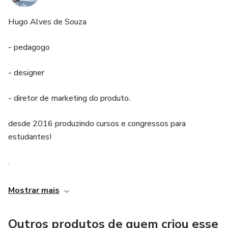
praticar com mais facilidade e desenvolver ilustrações
incríveis. Você poderá trabalhar bloqueios criativos que
Hugo Alves de Souza
acabam atrapalhando seu processo de desenho, e ao fim
do curso você receberá um certificado de conclusão
- pedagogo
verificável, vem com a gente no Rabisco Pulsante Online.
Vem com a gente!!
- designer
- diretor de marketing do produto.
desde 2016 produzindo cursos e congressos para
estudantes!
.
Mostrar mais
Outros produtos de quem criou esse