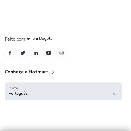
em Amsterdam
em Madrid
em Bogotá
Feito com
❤
em Belo Horizonte
na Cidade do México
Conheça a Hotmart
Idioma
Português