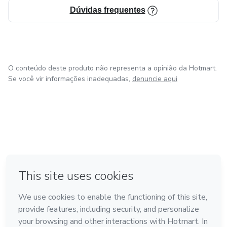
Dúvidas frequentes
O conteúdo deste produto não representa a opinião da Hotmart.
Se você vir informações inadequadas,
denuncie aqui
em Amsterdam
em Madrid
em Bogotá
Feito com
❤
em Belo Horizonte
na Cidade do México