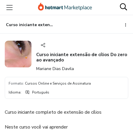
Ir
Ir
Ir
para
para
para
o
o
o
conteúdo
pagamento
rodapé
Curso iniciante extensão de cílios Do zero ao avançado
principal
Curso iniciante extensão de cílios Do zero
ao avançado
Mariane Dias Davila
Formato
:
Cursos Online e Serviços de Assinatura
Idioma
:
Português
Curso iniciante completo de extensão de cílios
Neste curso você vai aprender