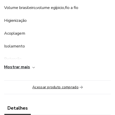
Volume brasileiro,volume egípicio,fio a fio
Higienização
Acoplagem
Isolamento
Retenção
Mostrar mais
Fios para cada técnica
Top line
Acessar produto comprado
Tamanhos
Detalhes
Espessuras