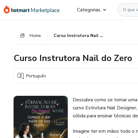
Ir
Ir
Ir
Categorias
para
para
para
o
o
o
conteúdo
pagamento
rodapé
Home
Curso Instrutora Nail do Zero
principal
Curso Instrutora Nail do Zero
Português
Descubra como se tornar uma 
curso Estrutura Nail Designer
sólida para ensinar técnicas 
Imagine ter em mãos todo o m