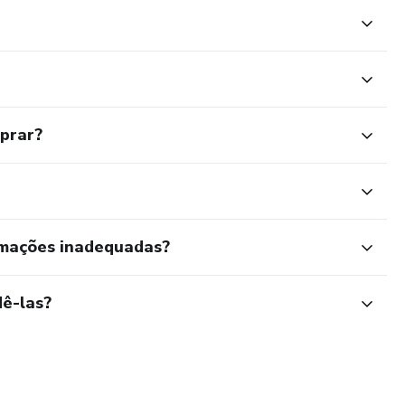
mprar?
rmações inadequadas?
ê-las?