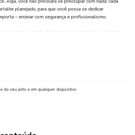
cê. Aqui, você não precisará se preocupar com nada: cada
detalhe planejado, para que você possa se dedicar
porta – ensinar com segurança e profissionalismo.
eseja superar o medo, destravar seu potencial e se tornar
ansformar vidas e carreiras. Não perca essa oportunidade de
r sua independência como uma verdadeira instrutora de Nail
e do seu jeito e em qualquer dispositivo