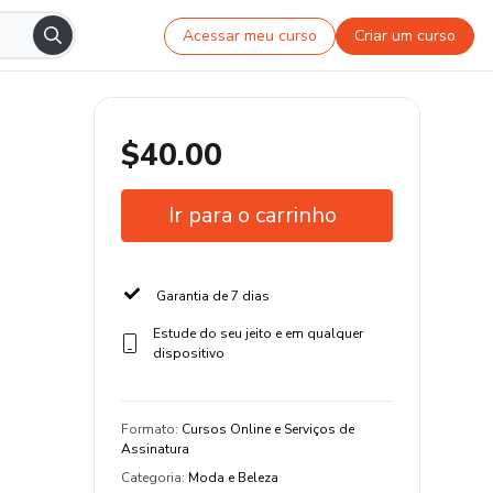
Acessar meu curso
Criar um curso
$40.00
Ir para o carrinho
Garantia de 7 dias
Estude do seu jeito e em qualquer
dispositivo
Formato
:
Cursos Online e Serviços de
Assinatura
Categoria
:
Moda e Beleza