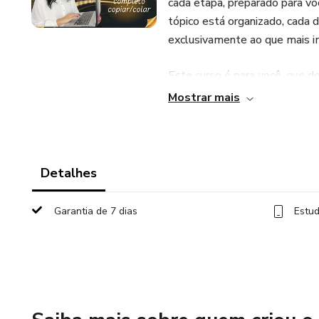
cada etapa, preparado para vo
tópico está organizado, cada 
exclusivamente ao que mais im
Este curso é para você, que d
uma instrutora pronta para tr
Mostrar mais
dar o próximo passo e alcança
Designer!
Detalhes
Garantia de 7 dias
Estud