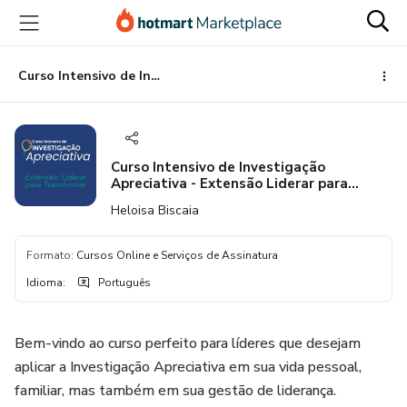
Ir
Ir
Ir
para
para
para
o
o
o
conteúdo
pagamento
rodapé
Curso Intensivo de Investigação Apreciativa - Extensão Liderar para Transformar
principal
Curso Intensivo de Investigação
Apreciativa - Extensão Liderar para
Transformar
Heloisa Biscaia
Formato
:
Cursos Online e Serviços de Assinatura
Idioma
:
Português
Bem-vindo ao curso perfeito para líderes que desejam
aplicar a Investigação Apreciativa em sua vida pessoal,
familiar, mas também em sua gestão de liderança.