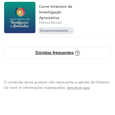
fazemos. A nossa experiência na utilização dessas
Curso Intensivo de
abordagens, tem tornado o trabalho mais leve, harmonioso
Investigação
e feliz.
Apreciativa
Heloisa Biscaia
Desenvolvimento Pessoal
Dúvidas frequentes
O conteúdo deste produto não representa a opinião da Hotmart.
Se você vir informações inadequadas,
denuncie aqui