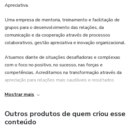
Apreciativa.
Uma empresa de mentoria, treinamento e facilitação de
grupos para o desenvolvimento das relações, da
comunicação e da cooperação através de processos
colaborativos, gestão apreciativa e inovação organizacional.
Atuamos diante de situações desafiadoras e complexas
com o foco no positivo, no sucesso, nas forças e
competências. Acreditamos na transformação através da
apreciação para relações mais saudáveis e resultados
extraordinários, promovendo essa estratégia para
Mostrar mais
lideranças sábias e negócios prósperos.
É uma honra para nós trazermos a potência da Investigação
Outros produtos de quem criou esse
Apreciativa junto com a ciência da Psicologia Positiva e a
conteúdo
Arte das Conversas Significativas nas intervenções que