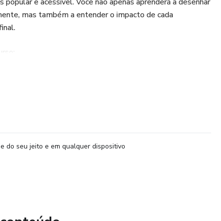
s popular e acessível. Você não apenas aprenderá a desenhar
lmente, mas também a entender o impacto de cada
nal.
urso:
cket: Vá além do básico e explore recursos para criar
 múltiplos estágios, compartimentos de carga e sistemas de
tro de Pressão: Entenda a importância da estabilidade e
isualiza o centro de pressão (CP) e o centro de gravidade
e do seu jeito e em qualquer dispositivo
e retos.
es: Aprenda a escolher o motor ideal para o seu projeto,
, durações e traçados de performance para atingir alturas e