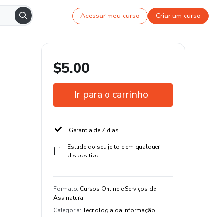
Acessar meu curso
Criar um curso
$5.00
Ir para o carrinho
Garantia de 7 dias
Estude do seu jeito e em qualquer
dispositivo
Formato
:
Cursos Online e Serviços de
Assinatura
Categoria
:
Tecnologia da Informação