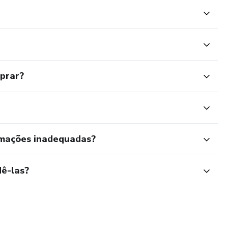
mprar?
rmações inadequadas?
ê-las?