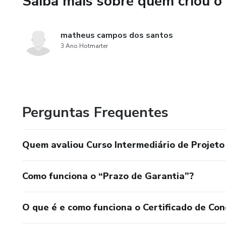
Saiba mais sobre quem criou o
Simulação de Voo Detalhada: 
analisando parâmetros como 
e descida.
matheus campos dos santos
3 Ano Hotmarter
Impacto de Componentes no D
fuselagem e paraquedas influ
Resolução de Problemas Comuns
Perguntas Frequentes
estabilidade antes mesmo de 
materiais.
Quem avaliou Curso Intermediário de Projet
Preparação para o Lançamento
lançamentos, considerando as
Como funciona o “Prazo de Garantia”?
O que é e como funciona o Certificado de Con