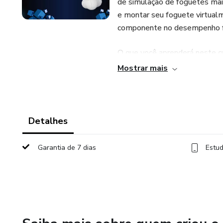
de simulação de foguetes mai
e montar seu foguete virtua
componente no desempenho fi
O que você aprenderá neste c
Mostrar mais
Modelagem Avançada no OpenRo
designs complexos, incluindo
recuperação detalhados.
Detalhes
Análise de Estabilidade e Cen
como o OpenRocket calcula e v
Garantia de 7 dias
Estud
(CG), garantindo voos seguros 
Seleção e Otimização de Motor
simulando diferentes impulsos
velocidades desejadas.