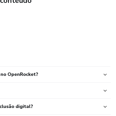
 conteúdo
Interprete os gráficos de simulação de voo do OpenRocket,
apogeu, velocidade máxima, tempo de ejeção de paraquedas
esempenho: Descubra como aletas, bicos, corpos de
enciam a aerodinâmica e o voo do seu foguete.
: Identifique e corrija potenciais problemas de design e
construir seu foguete físico, economizando tempo e
o no OpenRocket?
: Use os dados do OpenRocket para planejar seus
 condições meteorológicas e o local de lançamento.
clusão digital?