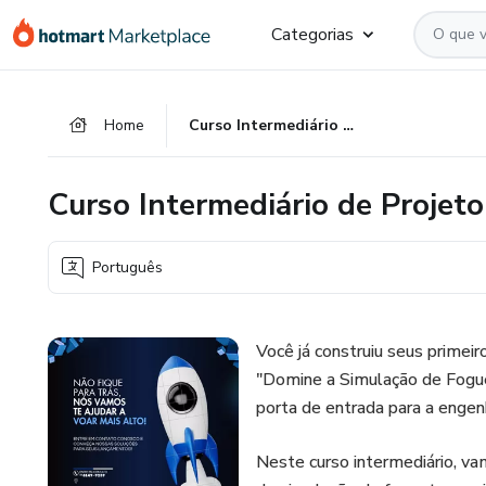
Ir
Ir
Ir
Categorias
para
para
para
o
o
o
conteúdo
pagamento
rodapé
Home
Curso Intermediário de Projeto no OpenRocket
principal
Curso Intermediário de Projet
Português
Você já construiu seus primeir
"Domine a Simulação de Fogue
porta de entrada para a engen
Neste curso intermediário, v