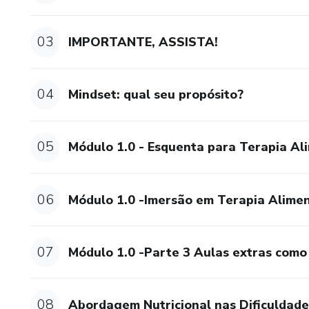
Responsiva em sua prática diár
03
IMPORTANTE, ASSISTA!
Confira o cronograma no módul
Por Que Escolher este curso?
04
Mindset: qual seu propósito?
Nutricionista Experiente e cer
pelo que faz. Pronta para guiá
05
Módulo 1.0 - Esquenta para Terapia Ali
Suporte: oferecemos suporte 
que você se sinta confiante e
06
Módulo 1.0 -Imersão em Terapia Alime
Certificação: ao concluir com 
habilidades e conhecimentos 
07
Módulo 1.0 -Parte 3 Aulas extras como
Faça parte deste emocionant
integrativa dentro da terapia 
08
Abordagem Nutricional nas Dificuldad