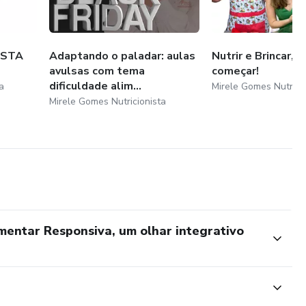
ISTA
Adaptando o paladar: aulas
Nutrir e Brincar, é
avulsas com tema
começar!
dificuldade alim...
a
Mirele Gomes Nutrici
Mirele Gomes Nutricionista
mentar Responsiva, um olhar integrativo