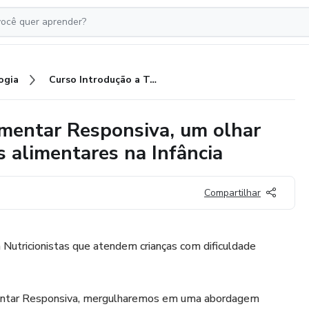
ogia
Curso Introdução a Terapia Alimentar Responsiva, um olhar integrativo para as dificuldades alimentares na Infância
imentar Responsiva, um olhar
s alimentares na Infância
Compartilhar
Nutricionistas que atendem crianças com dificuldade
entar Responsiva, mergulharemos em uma abordagem