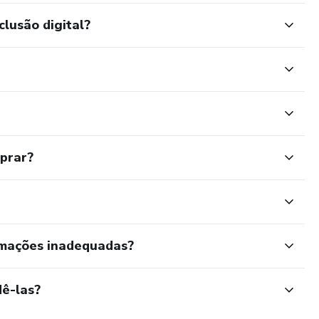
clusão digital?
mprar?
rmações inadequadas?
ê-las?