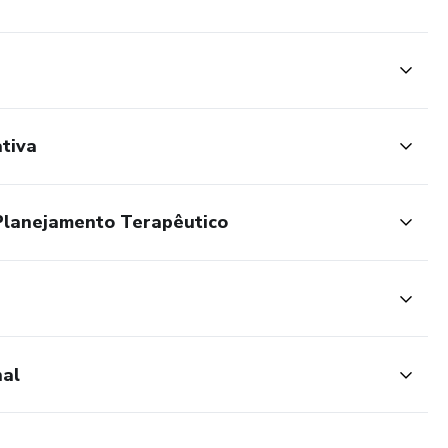
ativa
Planejamento Terapêutico
nal