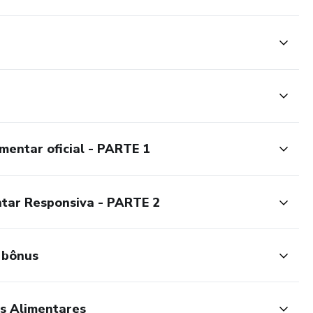
ia.
o gratuito deste curso.
tificada: Mirele é uma nutricionista experiente e apaixonada
-lo(a) em sua jornada de aprendizado.
mentar oficial - PARTE 1
na plataforma durante todo seu acesso ao curso, garantindo
 capacitado(a) em sua nova abordagem.
ntar Responsiva - PARTE 2
sucesso o curso, você receberá um certificado que valida suas
em Terapia Alimentar Responsiva.
 bônus
e curso dê o próximo passo em direção a uma abordagem
alimentar responsiva.
es Alimentares