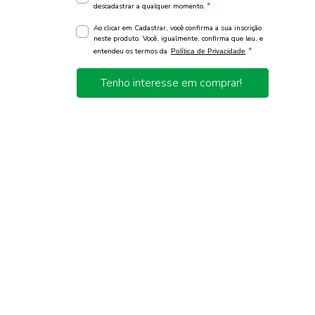
*
descadastrar a qualquer momento.
Ao clicar em Cadastrar, você confirma a sua inscrição
neste produto. Você, igualmente, confirma que leu, e
*
entendeu os termos da
Política de Privacidade
Tenho interesse em comprar!