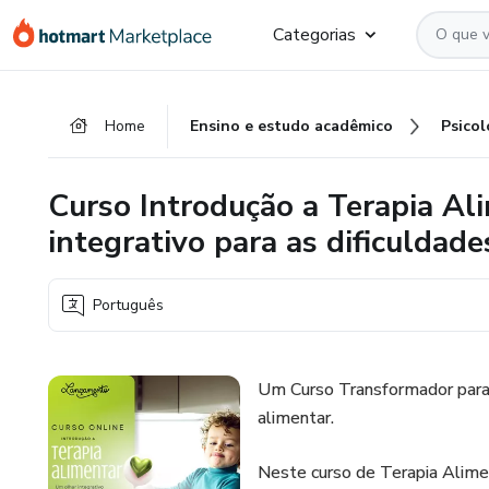
Ir
Ir
Ir
Categorias
para
para
para
o
o
o
conteúdo
pagamento
rodapé
Home
Ensino e estudo acadêmico
Psicol
principal
Curso Introdução a Terapia Al
integrativo para as dificuldade
Português
Um Curso Transformador para 
alimentar.
Neste curso de Terapia Alim