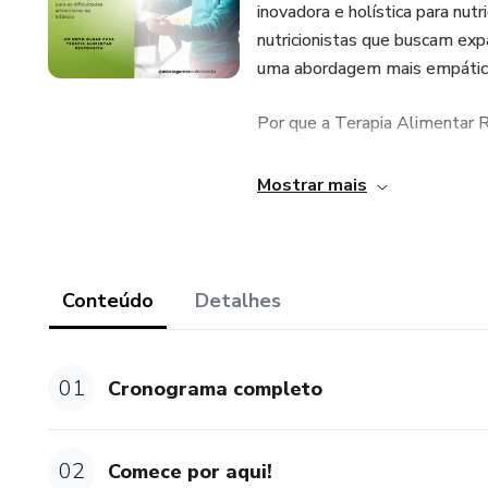
inovadora e holística para nut
nutricionistas que buscam expa
uma abordagem mais empática, 
Por que a Terapia Alimentar R
A Terapia Alimentar Responsi
Mostrar mais
que reconhece a singularidade 
de forma integrativa as causas
criança ter uma relação saud
conexão duradouras e significa
Conteúdo
Detalhes
O Que Você Aprenderá:
01
Cronograma completo
Fundamentos da Terapia Alimen
por trás dessa abordagem ino
02
Comece por aqui!
Estratégias Práticas: aprende