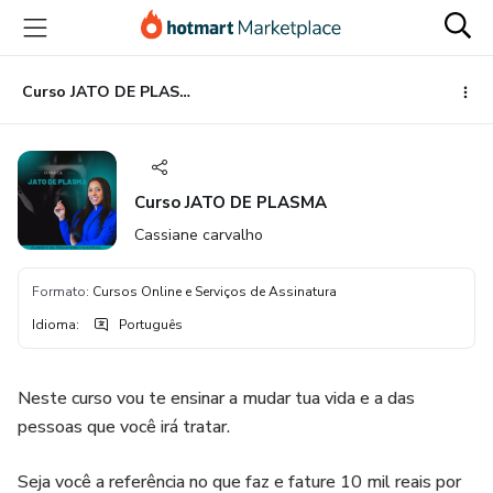
Ir
Ir
Ir
para
para
para
o
o
o
conteúdo
pagamento
rodapé
Curso JATO DE PLASMA
principal
Curso JATO DE PLASMA
Cassiane carvalho
Formato
:
Cursos Online e Serviços de Assinatura
Idioma
:
Português
Neste curso vou te ensinar a mudar tua vida e a das
pessoas que você irá tratar.
Seja você a referência no que faz e fature 10 mil reais por