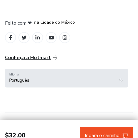
em Bogotá
em Amsterdam
em Madrid
na Cidade do México
Feito com
❤
em Belo Horizonte
Conheça a Hotmart
Idioma
Português
Central de ajuda
Termos
Privacidade
Cookies
$32.00
Ir para o carrinho