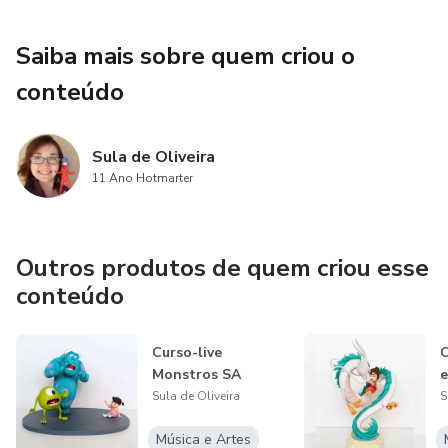
Saiba mais sobre quem criou o
conteúdo
Sula de Oliveira
11 Ano Hotmarter
Outros produtos de quem criou esse
conteúdo
Curso-live
C
Monstros SA
e
Sula de Oliveira
S
Música e Artes