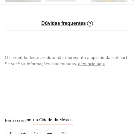
Dúvidas frequentes
O conteúdo deste produto não representa a opinião da Hotmart.
Se você vir informações inadequadas,
denuncie aqui
em Bogotá
em Amsterdam
em Madrid
na Cidade do México
Feito com
❤
em Belo Horizonte