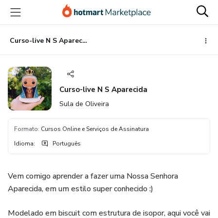
Ir
Ir
Ir
para
para
para
o
o
o
conteúdo
pagamento
rodapé
Curso-live N S Aparecida
principal
Curso-live N S Aparecida
Sula de Oliveira
Formato
:
Cursos Online e Serviços de Assinatura
Idioma
:
Português
Vem comigo aprender a fazer uma Nossa Senhora
Aparecida, em um estilo super conhecido :)
Modelado em biscuit com estrutura de isopor, aqui você vai