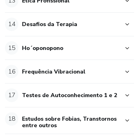
13
Ética Profissional
- APOSTILAS COM TODO O PASSO A PASSO.
Bônus: Benção do Útero.
14
Desafios da Terapia
Bônus: Quadro dos Sonhos.
15
Bônus: Carta ao Universo.
Ho´oponopono
16
Frequência Vibracional
17
Testes de Autoconhecimento 1 e 2
18
Estudos sobre Fobias, Transtornos
entre outros