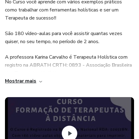
No Curso você aprende com vários exemplos práticos
como trabalhar com ferramentas holísticas e ser um
Terapeuta de sucesso!!
São 180 vídeo-aulas para você assistir quantas vezes
quiser, no seu tempo, no período de 2 anos.
A professora Karina Carvalho é Terapeuta Holística com
registro na ABRATH CRTH: 0893 - Associação Brasileira
dos Terapeutas Holísticos.
Mostrar mais
PROGRAMA RESUMIDO:
 LEGISLAÇÃO PARA ATUAR COMO TERAPEUTA
 NOMES USADOS E NÃO USADOS NA TERAPIA
 ANAMNESE