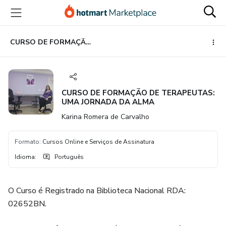
Ir
Ir
Ir
para
para
para
o
o
o
conteúdo
pagamento
rodapé
CURSO DE FORMAÇÃO DE TERAPEUTAS: UMA JORNADA DA ALMA
principal
CURSO DE FORMAÇÃO DE TERAPEUTAS:
UMA JORNADA DA ALMA
Karina Romera de Carvalho
Formato
:
Cursos Online e Serviços de Assinatura
Idioma
:
Português
O Curso é Registrado na Biblioteca Nacional RDA:
02652BN.