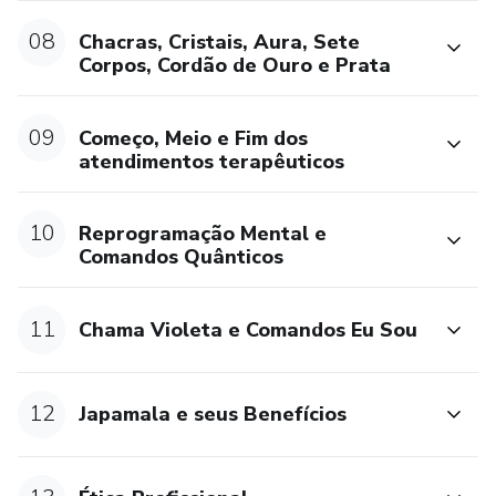
 TÉCNICAS DE RELAXAMENTO
08
Chacras, Cristais, Aura, Sete
Corpos, Cordão de Ouro e Prata
 VIVÊNCIAS
09
 DIVULGAÇÃO E TRANSIÇÃO DE CARREIRA
Começo, Meio e Fim dos
atendimentos terapêuticos
- CURSO EQUILÍBRIO DOS CHACRAS ATRAVÉS DO
USO DOS CRISTAIS
10
Reprogramação Mental e
Comandos Quânticos
- CURSO FLORAIS DE BACH
11
Chama Violeta e Comandos Eu Sou
- CURSO TARÔ CIGANO COM ABORDAGEM
TERAPÊUTICA
12
Japamala e seus Benefícios
- CURSO CONSTELAÇÃO FAMILIAR CAMPO SISTEMA
DE ORIGEM, AMOROSO, PROFISSIONAL E FINANCEIRO