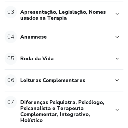
03
Apresentação, Legislação, Nomes
 CHAMA VIOLETA
usados na Terapia
 JAPAMALA COMO USAR E SEUS BENEFÍCIOS
04
Anamnese
 ÉTICA PROFISSIONAL
 DESAFIOS DA TERAPIA
05
Roda da Vida
 HO´OPONOPONO
06
Leituras Complementares
 FREQUÊNCIA VIBRACIONAL
 QUESTIONÁRIO DE AUTOCONHECIMENTO
07
Diferenças Psiquiatra, Psicólogo,
Psicanalista e Terapeuta
 ESTUDOS SOBRE ALGUNS SINTOMAS COMO
Complementar, Integrativo,
Holístico
FOBIA, LUTO, ENTRE OUTROS.