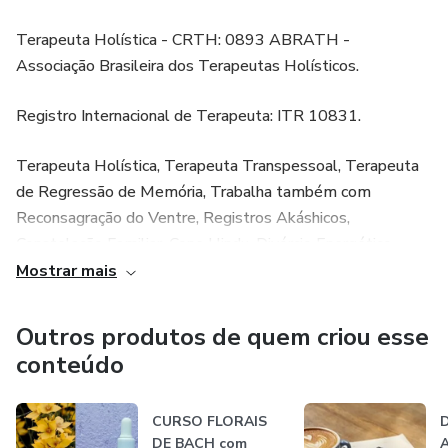
Terapeuta Holística - CRTH: 0893 ABRATH -
Associação Brasileira dos Terapeutas Holísticos.
Registro Internacional de Terapeuta: ITR 10831.
Terapeuta Holística, Terapeuta Transpessoal, Terapeuta
de Regressão de Memória, Trabalha também com
Reconsagração do Ventre, Registros Akáshicos,
Constelação Familiar, Cone Hindu, Divórcio Energético,
Florais de Bach, Florais de Saint Germain e Florais Etéricos
Mostrar mais
Xamânicos, Barra de Access®, Oráculos, Ho´oponopono,
Reprogramação Quântica e é Mestre em Reiki.
Outros produtos de quem criou esse
conteúdo
Terapeuta com mais de 10 anos de atendimentos
individuas, Palestrante, Professora e Facilitadora de Cursos
CURSO FLORAIS
D
presenciais e à distância, com livros publicados, prêmios
DE BACH com