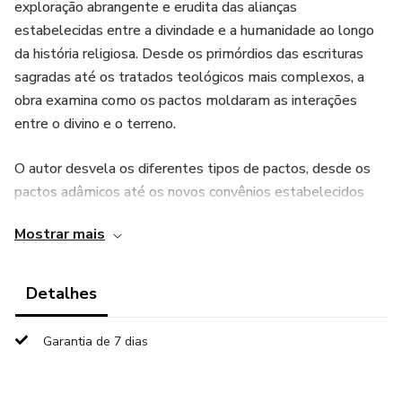
exploração abrangente e erudita das alianças
estabelecidas entre a divindade e a humanidade ao longo
da história religiosa. Desde os primórdios das escrituras
sagradas até os tratados teológicos mais complexos, a
obra examina como os pactos moldaram as interações
entre o divino e o terreno.
O autor desvela os diferentes tipos de pactos, desde os
pactos adâmicos até os novos convênios estabelecidos
nas escrituras cristãs. Com uma abordagem acadêmica,
Mostrar mais
mas acessível, a obra destaca a evolução dessas alianças,
seus propósitos e implicações na vida espiritual e ética dos
crentes. Ao conectar tradições religiosas, o livro fornece
Detalhes
uma compreensão abrangente e esclarecedora sobre o
papel fundamental que a Doutrina dos Pactos
Garantia de 7 dias
desempenha na relação entre Deus e os seres humanos.
Uma leitura indispensável para teólogos, estudiosos das