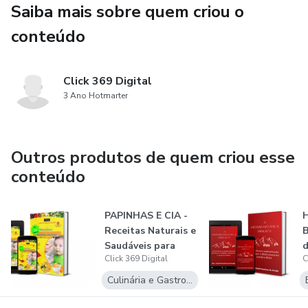
religiões e todos os interessados em explorar as
Saiba mais sobre quem criou o
complexidades da fé e do compromisso divino.
conteúdo
Click 369 Digital
3 Ano Hotmarter
Outros produtos de quem criou esse
conteúdo
PAPINHAS E CIA -
Receitas Naturais e
B
Saudáveis para
d
Click 369 Digital
C
bebês
e
Culinária e Gastronomia