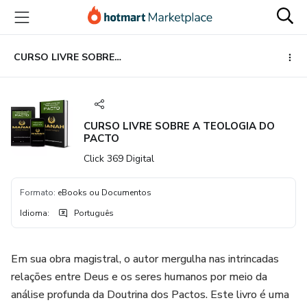
Ir
Ir
Ir
para
para
para
o
o
o
conteúdo
pagamento
rodapé
CURSO LIVRE SOBRE A TEOLOGIA DO PACTO
principal
CURSO LIVRE SOBRE A TEOLOGIA DO
PACTO
Click 369 Digital
Formato
:
eBooks ou Documentos
Idioma
:
Português
Em sua obra magistral, o autor mergulha nas intrincadas
relações entre Deus e os seres humanos por meio da
análise profunda da Doutrina dos Pactos. Este livro é uma