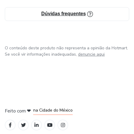
Dúvidas frequentes
O conteúdo deste produto não representa a opinião da Hotmart.
Se você vir informações inadequadas,
denuncie aqui
em Bogotá
em Amsterdam
em Madrid
na Cidade do México
Feito com
❤
em Belo Horizonte