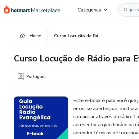
Ir
Ir
Ir
Categorias
para
para
para
o
o
o
conteúdo
pagamento
rodapé
Home
Curso Locução de Rádio para Evangélicos
principal
Curso Locução de Rádio para E
Português
Este e-book é para você que j
erros, se aperfeiçoar, melhor
comunicar através do rádio. 
apresentar algum horário na rá
aprender técnicas de locução/