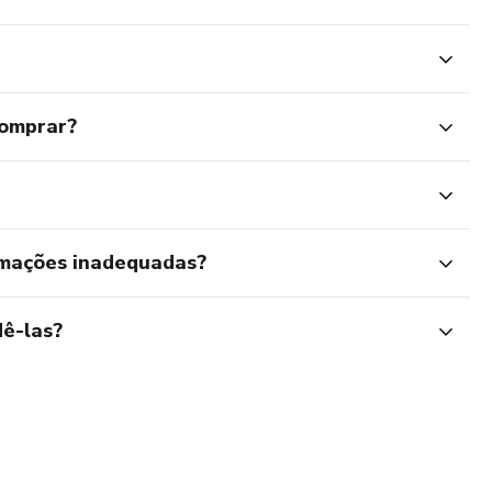
comprar?
rmações inadequadas?
ê-las?