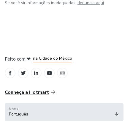
Se você vir informações inadequadas,
denuncie aqui
em Bogotá
em Amsterdam
em Madrid
na Cidade do México
Feito com
❤
em Belo Horizonte
Conheça a Hotmart
Idioma
Português