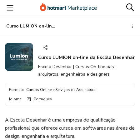
Ir
Ir
Ir
para
para
para
o
o
o
conteúdo
pagamento
rodapé
Curso LUMION on-line da Escola Desenhar
principal
Curso LUMION on-line da Escola Desenhar
Escola Desenhar | Cursos On-line para
arquitetos, engenheiros e designers
Formato
:
Cursos Online e Serviços de Assinatura
Idioma
:
Português
A Escola Desenhar é uma empresa de qualificação
profissional que oferece cursos em softwares nas áreas de
design, engenharia e arquitetura.