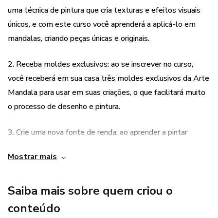
uma técnica de pintura que cria texturas e efeitos visuais
únicos, e com este curso você aprenderá a aplicá-lo em
mandalas, criando peças únicas e originais.
2. Receba moldes exclusivos: ao se inscrever no curso,
você receberá em sua casa três moldes exclusivos da Arte
Mandala para usar em suas criações, o que facilitará muito
o processo de desenho e pintura.
3. Crie uma nova fonte de renda: ao aprender a pintar
mandalas em pontilhismo, você poderá criar peças únicas e
Mostrar mais
vendê-las, criando uma nova fonte de renda e
transformando seu hobby em um negócio.
Saiba mais sobre quem criou o
4. Divirta-se e relaxe: pintar mandalas é uma atividade
conteúdo
relaxante e terapêutica, que ajuda a aliviar o estresse e a