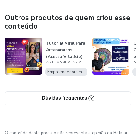
Outros produtos de quem criou esse
conteúdo
Tutorial Viral Para
C
Artesanatos
(Acesso Vitalício)
e
ARTE MANDALA - MITCHEL BARROS
M
Empreendedorismo Digital
Dúvidas frequentes
O conteúdo deste produto não representa a opinião da Hotmart.