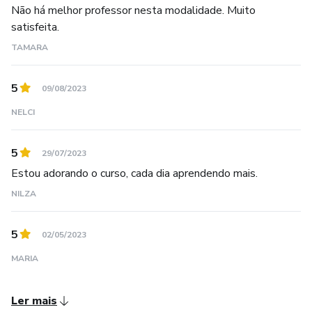
eu, pois sou apenas um canal da Criação.
Não há melhor professor nesta modalidade. Muito
satisfeita.
Gratidão!
TAMARA
Mitchel Barros
5
09/08/2023
NELCI
5
29/07/2023
Estou adorando o curso, cada dia aprendendo mais.
NILZA
5
02/05/2023
MARIA
Ler mais