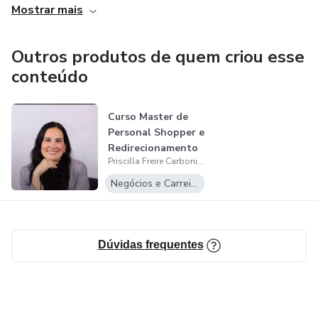
Mostrar mais
Então, se você não apenas quer fazer parte do mundo do
PERSONAL SHOPPER E REDIRECIONAMENTO DE
Outros produtos de quem criou esse
COMPRAS, mas também ter sucesso na sua jornada,
conteúdo
basta clicar no botão abaixo e fazer parte deste time de
sucesso.
Curso Master de
Personal Shopper e
Redirecionamento
Priscilla Freire Carboni de Souza
de Compr...
Negócios e Carreira
Dúvidas frequentes