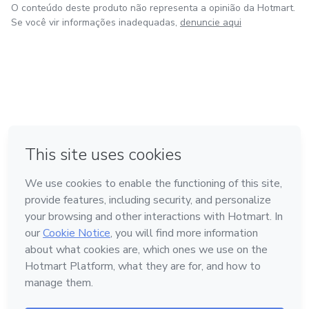
O conteúdo deste produto não representa a opinião da Hotmart.
Se você vir informações inadequadas,
denuncie aqui
em Amsterdam
em Madrid
em Bogotá
Feito com
❤
em Belo Horizonte
na Cidade do México
Conheça a Hotmart
Idioma
Português