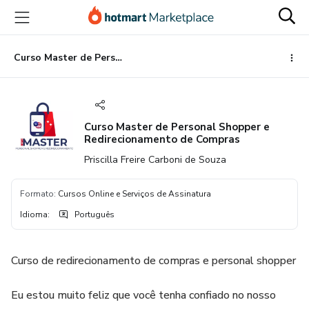
Ir
Ir
Ir
para
para
para
o
o
o
conteúdo
pagamento
rodapé
Curso Master de Personal Shopper e Redirecionamento de Compras
principal
Curso Master de Personal Shopper e
Redirecionamento de Compras
Priscilla Freire Carboni de Souza
Formato
:
Cursos Online e Serviços de Assinatura
Idioma
:
Português
Curso de redirecionamento de compras e personal shopper
Eu estou muito feliz que você tenha confiado no nosso