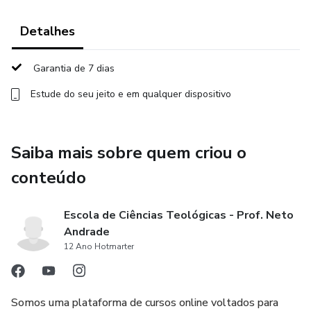
3. Todas as Disciplinas Liberadas:
Detalhes
Você terá acesso imediato a todas as disciplinas do curso,
Garantia de 7 dias
permitindo que explore os conteúdos de acordo com seus
Estude do seu jeito e em qualquer dispositivo
interesses e ritmo de aprendizado.
4. Flexibilidade de Tempo:
Saiba mais sobre quem criou o
Não há pressão de prazos. Você tem a liberdade de
conteúdo
concluir o curso no seu próprio tempo, adaptando-o à sua
agenda e compromissos pessoais.
Escola de Ciências Teológicas - Prof. Neto
Andrade
5. Diploma de Conclusão:
12 Ano Hotmarter
Ao finalizar com sucesso o curso, você receberá um
Diploma de Conclusão emitido pela Escola de Ciências
Somos uma plataforma de cursos online voltados para
Teológicas, reconhecido pela qualidade e relevância