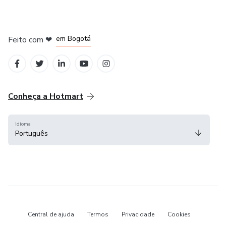
em Amsterdam
em Madrid
em Bogotá
Feito com
❤
em Belo Horizonte
na Cidade do México
Conheça a Hotmart
Idioma
Português
Central de ajuda
Termos
Privacidade
Cookies