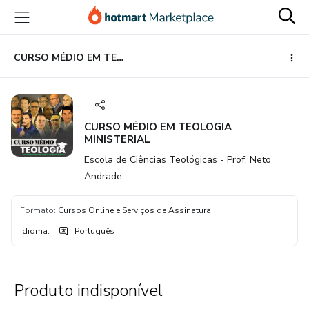
Ir
Ir
Ir
para
para
para
o
o
o
conteúdo
pagamento
rodapé
CURSO MÉDIO EM TEOLOGIA MINISTERIAL
principal
CURSO MÉDIO EM TEOLOGIA
MINISTERIAL
Escola de Ciências Teológicas - Prof. Neto
Andrade
Formato
:
Cursos Online e Serviços de Assinatura
Idioma
:
Português
Produto indisponível