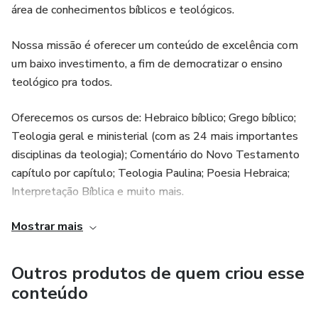
área de conhecimentos bíblicos e teológicos.
acadêmica.
Nossa missão é oferecer um conteúdo de excelência com
6. Conteúdo Abundante:
um baixo investimento, a fim de democratizar o ensino
teológico pra todos.
Com mais de 30 disciplinas, oferecemos videoaulas de alta
qualidade, slides explicativos e apostilas em PDF,
Oferecemos os cursos de: Hebraico bíblico; Grego bíblico;
garantindo uma experiência de aprendizado abrangente e
Teologia geral e ministerial (com as 24 mais importantes
eficaz.
disciplinas da teologia); Comentário do Novo Testamento
capítulo por capítulo; Teologia Paulina; Poesia Hebraica;
7. Mentoria com o Professor Neto Andrade:
Interpretação Bíblica e muito mais.
Como parte do nosso compromisso com o seu sucesso
Mostrar mais
Temos com diretor o prof. Neto Andrade, nacionalmente
acadêmico, oferecemos mentoria gratuita com o Professor
conhecido nas áreas dos idiomas bíblicos.
Neto Andrade através de um grupo exclusivo no
WhatsApp. Aqui, você poderá esclarecer dúvidas, receber
Outros produtos de quem criou esse
Nossa equipe de professores é formada por grandes
orientações e compartilhar experiências com outros
conteúdo
especialistas do Brasil.
estudantes.