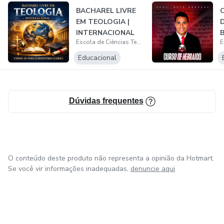
BACHAREL LIVRE
8. Acesso Estendido: Desfrute do acesso ao conteúdo do
EM TEOLOGIA |
curso por DOIS E SEIS MESES, permitindo que revise os
INTERNACIONAL
B
materiais e aprofunde seus conhecimentos mesmo após a
Escola de Ciências Teológicas - Prof. Neto Andrade
conclusão do curso.
Educacional
9. Carteirinha de Estudante: Como estudante do Curso
Médio em Teologia, você terá direito a uma carteirinha de
Dúvidas frequentes
estudante.
O conteúdo deste produto não representa a opinião da Hotmart.
Se você vir informações inadequadas,
denuncie aqui