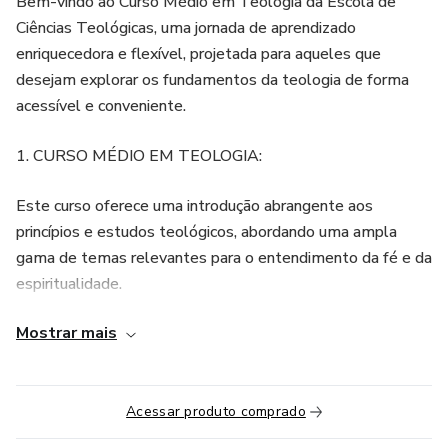
Bem-vindo ao Curso Médio em Teologia da Escola de
Ciências Teológicas, uma jornada de aprendizado
enriquecedora e flexível, projetada para aqueles que
desejam explorar os fundamentos da teologia de forma
acessível e conveniente.
1. CURSO MÉDIO EM TEOLOGIA:
Este curso oferece uma introdução abrangente aos
princípios e estudos teológicos, abordando uma ampla
gama de temas relevantes para o entendimento da fé e da
espiritualidade.
Mostrar mais
2. Sem Mensalidade:
Acreditamos na democratização do conhecimento
teológico. Por isso, o curso é acessível mediante um único
Acessar produto comprado
pagamento, sem cobrança de mensalidades adicionais.