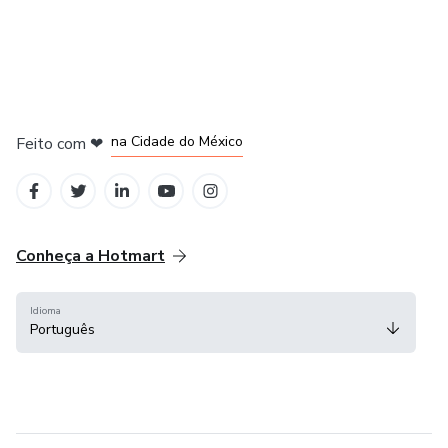
em Bogotá
em Amsterdam
em Madrid
na Cidade do México
Feito com
❤
em Belo Horizonte
Conheça a Hotmart
Idioma
Português