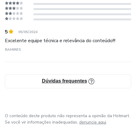
11. MANEJO FITOSSANITÁRIO (PRAGAS E DOENÇAS
E SEUS MANEJOS)
5
05/05/2024
12. FISIOLOGIA DA PRODUÇÃO DA MELANCIA
Excelente equipe técnica e relevância do conteúdo!!!
13. COBERTURA/PROTEÇÃO DOS FRUTOS
RAMIRES
14. COLHEITA E PÓS-COLHEITA
15. COMERCIALIZAÇÃO: MERCADO INTERNO E
Dúvidas frequentes
EXTERNO
O conteúdo deste produto não representa a opinião da Hotmart.
Se você vir informações inadequadas,
denuncie aqui