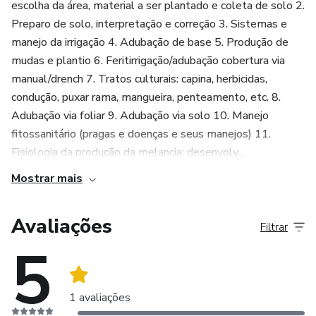
SER PLANTADO E COLETA DE SOLO
escolha da área, material a ser plantado e coleta de solo 2.
Preparo de solo, interpretação e correção 3. Sistemas e
3. PREPARO DE SOLO, INTERPRETAÇÃO E CORREÇÃO
manejo da irrigação 4. Adubação de base 5. Produção de
mudas e plantio 6. Feritirrigação/adubação cobertura via
4. SISTEMAS E MANEJO DA IRRIGAÇÃO
manual/drench 7. Tratos culturais: capina, herbicidas,
condução, puxar rama, mangueira, penteamento, etc. 8.
5. ADUBAÇÃO DE BASE
Adubação via foliar 9. Adubação via solo 10. Manejo
fitossanitário (pragas e doenças e seus manejos) 11.
6. PRODUÇÃO DE MUDAS E PLANTIO
Fisiologia da produção da melancia: desenvolv...
Mostrar mais
7. FERITIRRIGAÇÃO/VIA MANUAL/DRENCH
8. TRATOS CULTURAIS: CAPINA, HERBICIDAS,
Avaliações
Filtrar
CONDUÇÃO, PENTEAMENTO, ETC.
5
9. ADUBAÇÃO VIA FOLIAR
1 avaliações
10. ADUBAÇÃO VIA SOLO