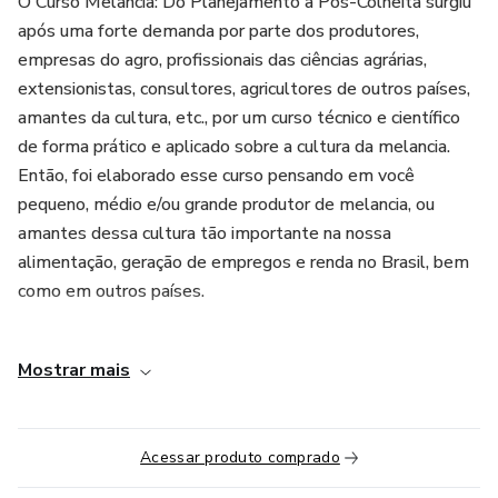
O Curso Melancia: Do Planejamento à Pós-Colheita surgiu
após uma forte demanda por parte dos produtores,
empresas do agro, profissionais das ciências agrárias,
extensionistas, consultores, agricultores de outros países,
amantes da cultura, etc., por um curso técnico e científico
de forma prático e aplicado sobre a cultura da melancia.
Então, foi elaborado esse curso pensando em você
pequeno, médio e/ou grande produtor de melancia, ou
amantes dessa cultura tão importante na nossa
alimentação, geração de empregos e renda no Brasil, bem
como em outros países.
O Curso Melancia: Do Planejamento à Pós-Colheita é
Mostrar mais
apresentado 100% na modalidade on-line de forma
didática, clara, interativa e prática de todo o sistema de
cultivo "DO PLANEJAMENTO À PÓS-COLHEITA DA
Acessar produto comprado
MELANCIA", bem como as inovações tecnológicas de
produção e manejo, com foco na produtividade, gestão e