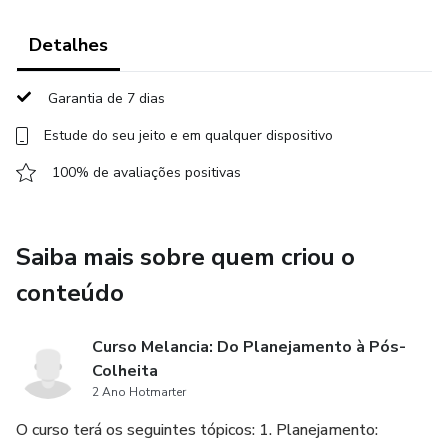
manejo da cultura e na qualidade da melancia.
Detalhes
Um dos diferenciais desse Curso é a vivência prática de
campo (condução de lavouras) e pesquisas na cadeia
Garantia de 7 dias
produtiva da melancia em diferentes regiões do Brasil
Estude do seu jeito e em qualquer dispositivo
pelos professores. Além disso, riqueza de vídeos de aulas
práticas e imagens (fotos) nas lavouras apresentando as
100% de avaliações positivas
etapas do sistemas de produção, técnicas de manejos, com
foco na eficiência produtiva de todo o processo produtivo
da cadeia da melancia.
Saiba mais sobre quem criou o
conteúdo
OS 15 MÓDULOS DO CURSO SERÃO:
Curso Melancia: Do Planejamento à Pós-
1. INTRODUÇÃO - MELANCIA: ASPECTOS GERAIS E
Colheita
MERCADO CONSUMIDOR
2 Ano Hotmarter
2. PLANEJAMENTO: ESCOLHA DA ÁREA, MATERIAL A
O curso terá os seguintes tópicos: 1. Planejamento: