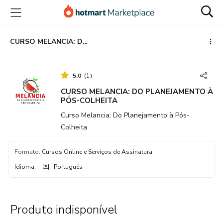
Ir
Ir
Ir
para
para
para
o
o
o
conteúdo
pagamento
rodapé
CURSO MELANCIA: DO PLANEJAMENTO À PÓS-COLHEITA
principal
5.0
(
1
)
CURSO MELANCIA: DO PLANEJAMENTO À
PÓS-COLHEITA
Curso Melancia: Do Planejamento à Pós-
Colheita
Formato
:
Cursos Online e Serviços de Assinatura
Idioma
:
Português
Produto indisponível