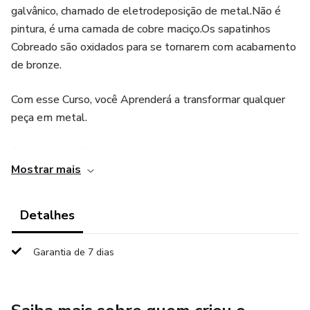
galvânico, chamado de eletrodeposição de metal.Não é
pintura, é uma camada de cobre maciço.Os sapatinhos
Cobreado são oxidados para se tornarem com acabamento
de bronze.
Com esse Curso, você Aprenderá a transformar qualquer
peça em metal.
Qualquer uma! Desde peças feitas em couro, resina,
Mostrar mais
plástico, gesso, pedras, tecidos, folhas vivas ou
esqueletizadas,madeira,Sapatinho de
Bebe,Chupeta,Mamadeira e uma infinidade de itens.
Detalhes
Você sabia que objetos de valor sentimental podem ser
Garantia de 7 dias
metalizados e se tornarem verdadeiras obras de arte? É
uma maneira de eternizar itens importantes da sua história
ou criar um presente criativo, que com certeza irá agradar