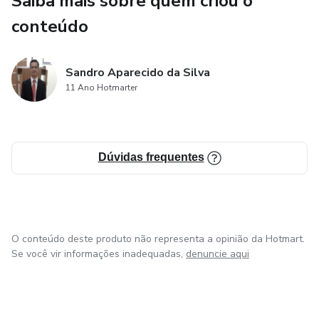
Saiba mais sobre quem criou o
muito.Que tal metalizar os primeiros sapatinhos do seu
filho para que eles fiquem guardados para sempre ? A
conteúdo
primeira chupeta?Ou as sapatilhas usadas pela sua filha na
apresentação de dança?
Sandro Aparecido da Silva
11 Ano Hotmarter
Dúvidas frequentes
O conteúdo deste produto não representa a opinião da Hotmart.
Se você vir informações inadequadas,
denuncie aqui