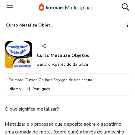
Ir
Ir
Ir
para
para
para
o
o
o
conteúdo
pagamento
rodapé
Curso Metalize Objetos
principal
Curso Metalize Objetos
Sandro Aparecido da Silva
Formato
:
Cursos Online e Serviços de Assinatura
Idioma
:
Português
O que significa metalizar?
Metalizar é o processo que deposita sobre o sapatinho
uma camada de metal (cobre puro) através de um banho