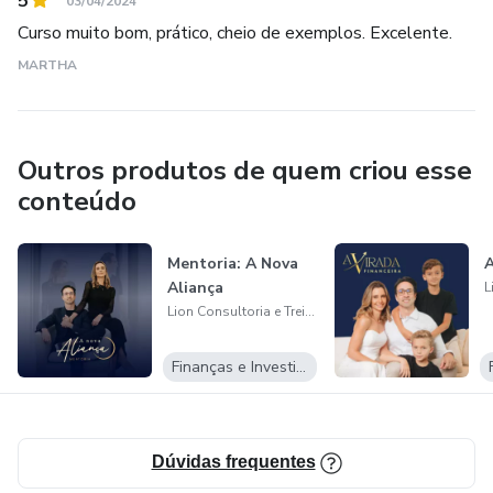
5
03/04/2024
Curso muito bom, prático, cheio de exemplos. Excelente.
MARTHA
Outros produtos de quem criou esse
conteúdo
Mentoria: A Nova
A
Aliança
Lion Consultoria e Treinamentos
Finanças e Investimentos
Dúvidas frequentes