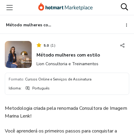
Ir
Ir
Ir
para
para
para
o
o
o
conteúdo
pagamento
rodapé
Método mulheres com estilo
principal
5.0
(
1
)
Método mulheres com estilo
Lion Consultoria e Treinamentos
Formato
:
Cursos Online e Serviços de Assinatura
Idioma
:
Português
Metodologia criada pela renomada Consultora de Imagem
Marina Lenk!
Você aprenderá os primeiros passos para conquistar a