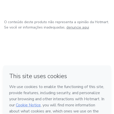
O conteúdo deste produto não representa a opinião da Hotmart.
Se você vir informações inadequadas,
denuncie aqui
em Bogotá
em Amsterdam
em Madrid
na Cidade do México
Feito com
❤
em Belo Horizonte
Conheça a Hotmart