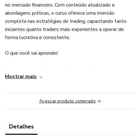
no mercado financeiro. Com conteúdo atualizado e
abordagens práticas, o curso oferece uma imersão
completa nas estratégias de trading, capacitando tanto
iniciantes quanto traders mais experientes a operar de
forma lucrativa e consistente.
O que você vai aprender:
Fundamentos do Mercado Financeiro: Conheça o
Mostrar mais
funcionamento das bolsas de valores, ativos financeiros e o
papel dos traders.
Análise Técnica: Estudo detalhado de gráficos, padrões de
Acessar produto comprado
preço, indicadores e osciladores. Domine as ferramentas
essenciais para prever movimentos de mercado.
Detalhes
Análise Fundamentalista: Avaliação de dados econômicos