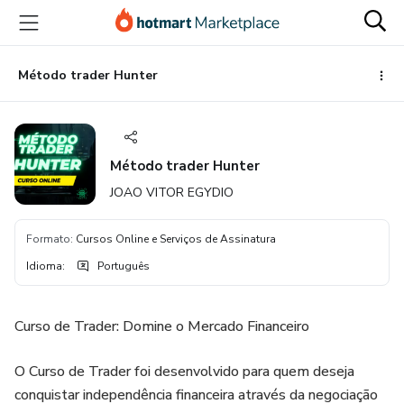
Ir
Ir
Ir
para
para
para
o
o
o
conteúdo
pagamento
rodapé
Método trader Hunter
principal
Método trader Hunter
JOAO VITOR EGYDIO
Formato
:
Cursos Online e Serviços de Assinatura
Idioma
:
Português
Curso de Trader: Domine o Mercado Financeiro
O Curso de Trader foi desenvolvido para quem deseja
conquistar independência financeira através da negociação