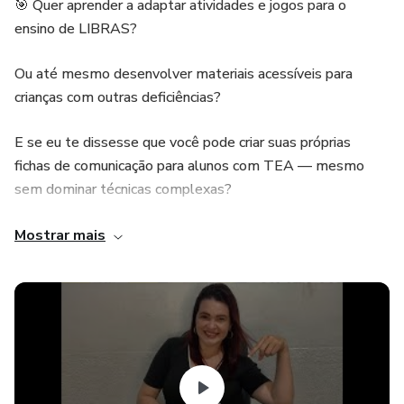
🎯 Quer aprender a adaptar atividades e jogos para o
ensino de LIBRAS?
Ou até mesmo desenvolver materiais acessíveis para
crianças com outras deficiências?
E se eu te dissesse que você pode criar suas próprias
fichas de comunicação para alunos com TEA — mesmo
sem dominar técnicas complexas?
Então este curso é para você!
Mostrar mais
💡 Sobre o Curso
O curso Produção de Recursos para o Ensino de LIBRAS foi
criado especialmente para professores, terapeutas e
educadores que desejam inovar na sala de aula.