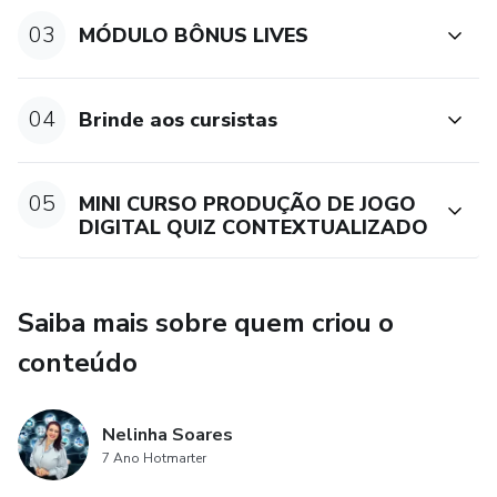
03
MÓDULO BÔNUS LIVES
✅ Acesso imediato após a inscrição
✅ Material inédito (com sinais exclusivos disponíveis
04
Brinde aos cursistas
apenas no curso)
✅ Certificado de 50h
05
MINI CURSO PRODUÇÃO DE JOGO
DIGITAL QUIZ CONTEXTUALIZADO
✅ Pagamento facilitado em até 6x
Ao criar seus próprios recursos, você amplia suas
Saiba mais sobre quem criou o
possibilidades pedagógicas e adapta o conteúdo ao perfil
conteúdo
de quem aprende — promovendo uma educação
verdadeiramente inclusiva.
Nelinha Soares
🧠 Conteúdo do Curso
7 Ano Hotmarter