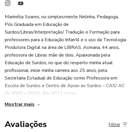
O curso é dividido em três módulos práticos:
🎲 Jogos em LIBRAS
Marinélia Soares, ou simplesmente Nelinha, Pedagoga,
Pós Graduada em Educação de
🧩 Atividades adaptadas em LIBRAS
Surdos/Libras/Interpretação/ Tradução e Formação para
professores para a Educação Infantil e o uso da Tecnologia
💻 Desbravando o Canva como ferramenta pedagógica
Produtora Digital na área de LIBRAS. Acreana, 44 anos,
professora de Libras mãe de dois. Apaixonada pela
Você vai descobrir como encontrar, editar e criar sinais
Educação de Surdos, no que diz respeito minha atual
personalizados, transformando suas aulas em experiências
profissional, inicie minha carreira aos 25 anos, pela
mais atrativas e significativas para o aluno surdo.
Secretaria Estadual de Educação como Professora em
Escola de Surdos e Centro de Apoio ao Surdos – CAS/ AC
🎁 BÔNUS ESPECIAIS
de 2000 a 2010 . Em 2011 come...
Mostrar mais
🎓 Mini curso: Produção de Quiz Contextualizado
📘 E-book exclusivo: Jogos em LIBRAS para usar em sala
Avaliações
Filtrar
de aula