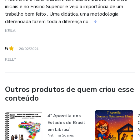
iniciais e no Ensino Superior e vejo a importância de um
trabalho bem feito . Uma didática, uma metodologia
diferenciada fazem toda a diferença no...
KEILA
5
20/02/2021
KELLY
Outros produtos de quem criou esse
conteúdo
4ª Apostila dos
Estados do Brasil
em Libras/
Nelinha Soares
N
ALFABETIZANDO
L