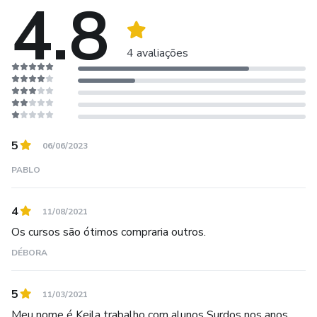
4.8
Não perca essa chance de inovar sua prática docente e
tornar
4 avaliações
5
06/06/2023
PABLO
4
11/08/2021
Os cursos são ótimos compraria outros.
DÉBORA
5
11/03/2021
Meu nome é Keila trabalho com alunos Surdos nos anos