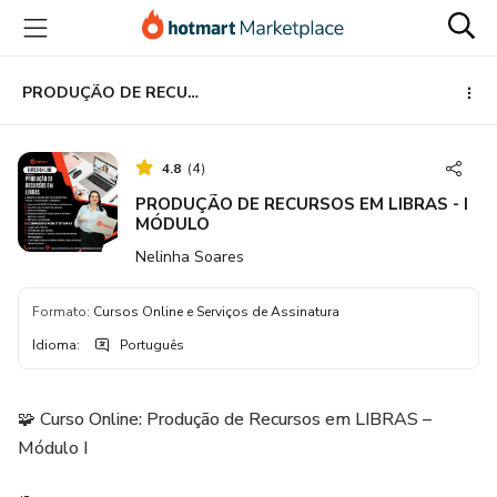
Ir
Ir
Ir
para
para
para
o
o
o
conteúdo
pagamento
rodapé
PRODUÇÃO DE RECURSOS EM LIBRAS - I MÓDULO
principal
4.8
(
4
)
PRODUÇÃO DE RECURSOS EM LIBRAS - I
MÓDULO
Nelinha Soares
Formato
:
Cursos Online e Serviços de Assinatura
Idioma
:
Português
🧩 Curso Online: Produção de Recursos em LIBRAS –
Módulo I