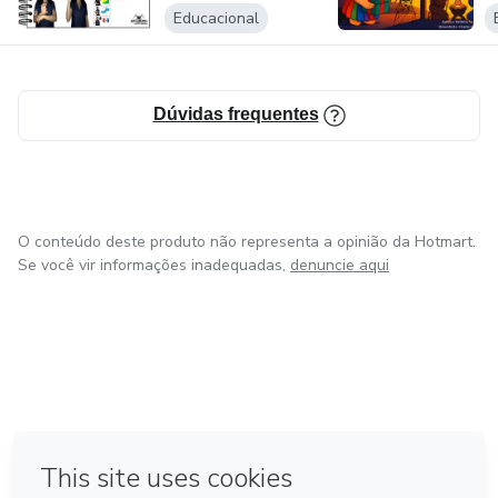
E...
Educacional
E
Dúvidas frequentes
O conteúdo deste produto não representa a opinião da Hotmart.
Se você vir informações inadequadas,
denuncie aqui
em Amsterdam
em Madrid
em Bogotá
Feito com
❤