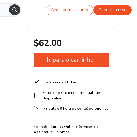
Acessar meu curso
Criar um curso
$62.00
Ir para o carrinho
Garantia de 21 dias
Estude do seu jeito e em qualquer
dispositivo
73 aula e 9 hora de conteúdo original
Formato
:
Cursos Online e Serviços de
Assinatura . Idiomas