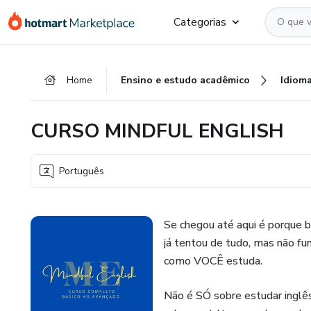
Ir
Ir
Ir
Categorias
para
para
para
o
o
o
conteúdo
pagamento
rodapé
Home
Ensino e estudo acadêmico
Idiom
principal
CURSO MINDFUL ENGLISH
Português
Se chegou até aqui é porque b
já tentou de tudo, mas não fu
como VOCÊ estuda.
Não é SÓ sobre estudar inglê