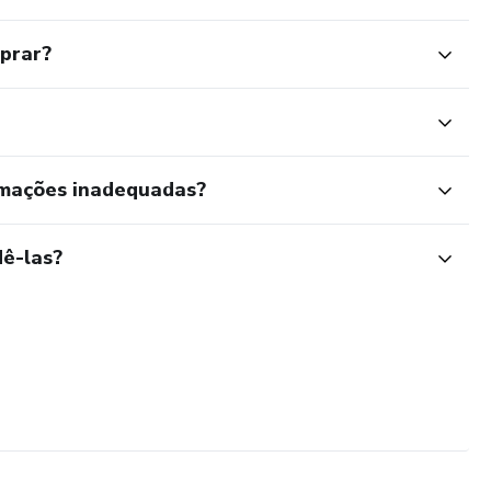
mprar?
rmações inadequadas?
ê-las?