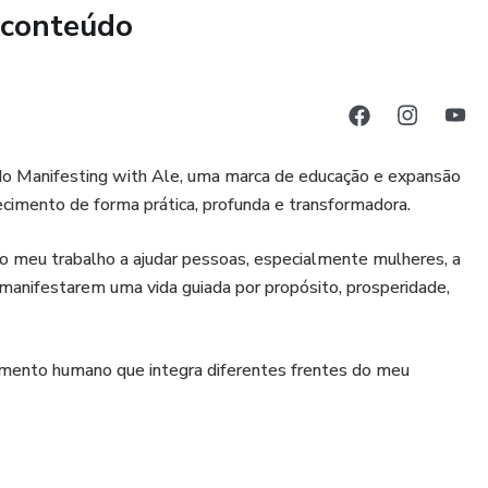
 conteúdo
 do Manifesting with Ale, uma marca de educação e expansão
hecimento de forma prática, profunda e transformadora.
o meu trabalho a ajudar pessoas, especialmente mulheres, a
anifestarem uma vida guiada por propósito, prosperidade,
mento humano que integra diferentes frentes do meu
a, Leis Universais, autoconsciência e manifestação