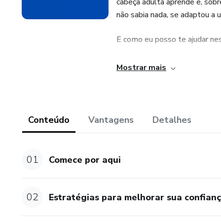
cabeça adulta aprende e, sob
não sabia nada, se adaptou a 
E como eu posso te ajudar ne
O Mindful English é um um curs
Mostrar mais
além de não trabalhar com pro
sobre disciplina, constância 
seus estudos.
Conteúdo
Vantagens
Detalhes
Eu uni meus anos de estudo, m
nos Estados Unidos para criar
situações vividas aqui e gramá
01
Comece por aqui
aquilo que aprendeu.
Tudo isso fica disponível pra
02
Estratégias para melhorar sua confianç
você assista a todas as aulas 
então tenha menos tempo dispo