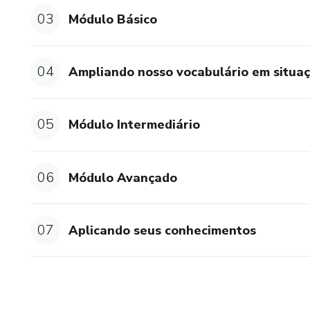
03
Módulo Básico
Ainda está em dúvida se esse
musafalatudo.suporte@gmail.c
04
Ampliando nosso vocabulário em situaçõ
05
Módulo Intermediário
06
Módulo Avançado
07
Aplicando seus conhecimentos