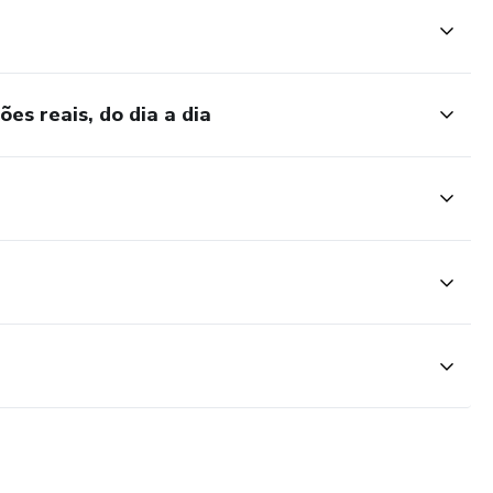
 curso é para você? Entre em contato com
om e tire todas as suas dúvidas.
es reais, do dia a dia