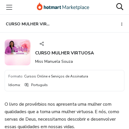
Ir
Ir
Ir
para
para
para
o
o
o
conteúdo
pagamento
rodapé
CURSO MULHER VIRTUOSA
principal
CURSO MULHER VIRTUOSA
Miss Manuela Souza
Formato
:
Cursos Online e Serviços de Assinatura
Idioma
:
Português
O livro de provérbios nos apresenta uma mulher com
qualidades que a torna uma mulher virtuosa. E nós, como
servas de Deus, necessitamos descobrir e desenvolver
essas qualidades em nossas vidas.