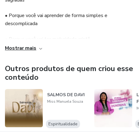
sagradas
• Porque você vai aprender de forma simples e
descomplicada
• Porque você vai ter maturidade cristã
Mostrar mais
• Porque você vai se desenvolver espiritualmente
Outros produtos de quem criou esse
• Porque você vai pregar mensagens bíblicas e
conteúdo
impactantes
• Porque você vai aprender a elaborar sermões bíblicos
SALMOS DE DAVI
Miss Manuela Souza
Não perca tempo e venha estudar conosco!
M
Espiritualidade