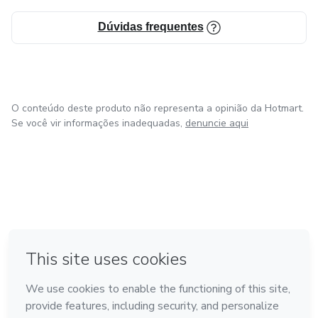
Dúvidas frequentes
O conteúdo deste produto não representa a opinião da Hotmart.
Se você vir informações inadequadas,
denuncie aqui
em Amsterdam
em Madrid
em Bogotá
Feito com
❤
em Belo Horizonte
na Cidade do México