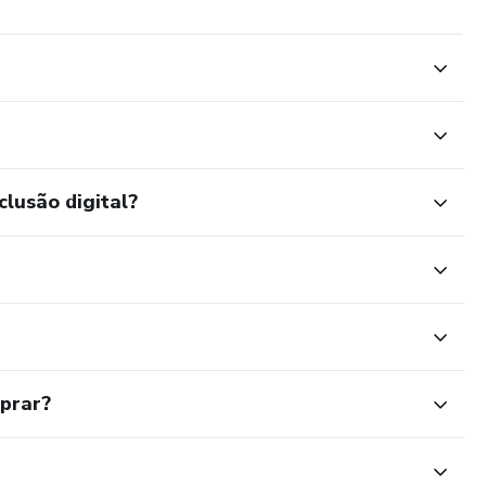
Ambiente
, de Proteção e Temporário (TN / TT / IT)
clusão digital?
ático da Alimentação
o a corrente diferencial-residual -DR
mprar?
ixa Tensão: SELV E PELV