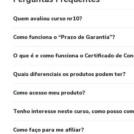
Campos Eletromagnéticos
Quem avaliou curso nr10?
Outros Perigos e Riscos de 
Como funciona o “Prazo de Garantia”?
MCRE - Desenergização
MCRE - Aterramento Funcional
O que é e como funciona o Certificado de Con
MCRE - Equipotencialização
Quais diferenciais os produtos podem ter?
MCRE - Seccionamento Autom
Como acesso meu produto?
MCRE - Dispositivo de proteçã
Tenho interesse neste curso, como posso co
MCRE - Proteção por Extraba
MCRE - Barreiras e Invólucros
Como faço para me afiliar?