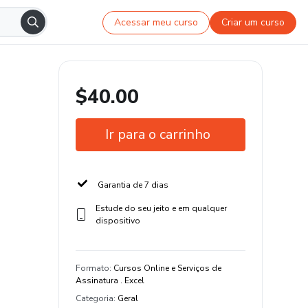
Acessar meu curso
Criar um curso
$40.00
Ir para o carrinho
Garantia de 7 dias
Estude do seu jeito e em qualquer
dispositivo
Formato
:
Cursos Online e Serviços de
Assinatura . Excel
Categoria
:
Geral