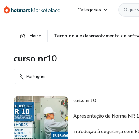
Ir
Ir
Ir
Categorias
para
para
para
o
o
o
conteúdo
pagamento
rodapé
Home
Tecnologia e desenvolvimento de soft
principal
curso nr10
Português
curso nr10
Apresentação da Norma NR 
Introdução à segurança com El