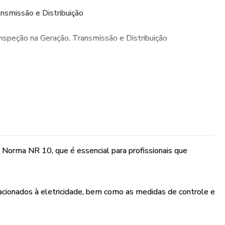
ansmissão e Distribuição
nspeção na Geração, Transmissão e Distribuição
ços com Eletricidade
 Elétrico - MCRE
 - NBR da ABNT
Norma NR 10, que é essencial para profissionais que
etiva e Individual (EPC/EPI)
elacionados à eletricidade, bem como as medidas de controle e
dimentos