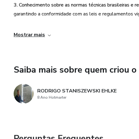
3. Conhecimento sobre as normas técnicas brasileiras e 
Documentação de Instalações 
garantindo a conformidade com as leis e regulamentos vi
Riscos Adicionais com Eletric
4. Aprendizado sobre os diferentes tipos de equipamentos
Mostrar mais
adequada e o uso correto dos mesmos.
Proteção e Combate a Incênd
Acidentes de Origem Elétrica
5. Capacitação em primeiros socorros em caso de acidentes
minimizar danos em situações de emergência.
Saiba mais sobre quem criou o
Tipos de Choques Elétricos
Efeitos do Choque Elétrico -
RODRIGO STANISZEWSKI EHLKE
8 Ano Hotmarter
Efeitos do Choque Elétrico -
Causas Determinantes de Cho
Os Perigos do Arco Elétrico
Perguntas Frequentes