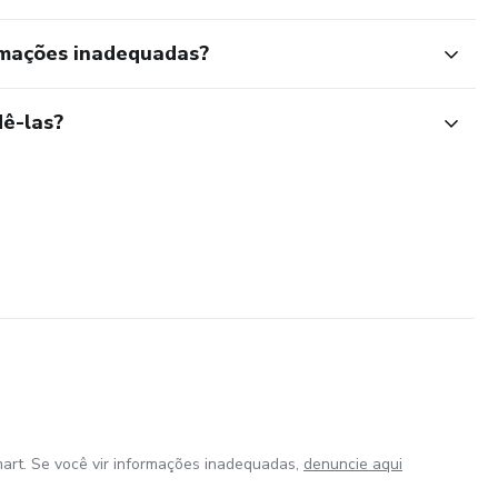
entos
rmações inadequadas?
ê-las?
o Fora de Alcance e Separação Elétrica
e Acidente com Eletricidade
art. Se você vir informações inadequadas,
denuncie aqui