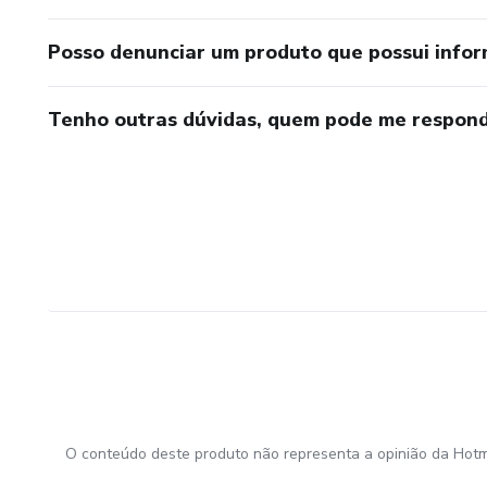
MCRE - Bloqueios e Impedim
Posso denunciar um produto que possui info
MCRE - Isolamento
Tenho outras dúvidas, quem pode me respond
MCRE - Proteção por Colocaçã
Primeiros Socorros em Caso d
O conteúdo deste produto não representa a opinião da Hotm