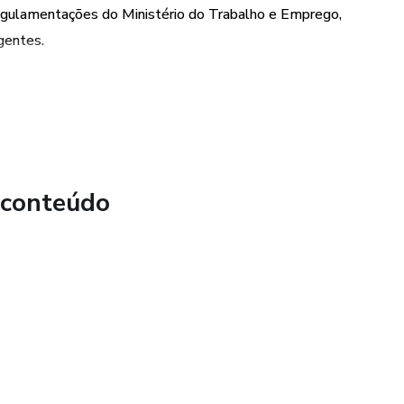
regulamentações do Ministério do Trabalho e Emprego,
Elétricas
gentes.
idade
 de proteção coletiva e individual, permitindo a escolha
io
 com eletricidade, o que pode ser crucial para salvar vidas e
 conteúdo
 Contrações Musculares
 Queimaduras
ques Elétricos