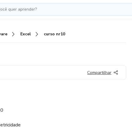
ware
Excel
curso nr10
Compartilhar
10
etricidade