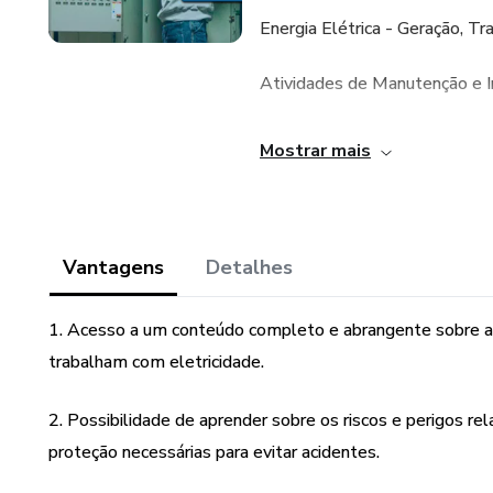
Energia Elétrica - Geração, Tr
Atividades de Manutenção e I
Riscos em Instalações e Servi
Mostrar mais
Técnicas de Análise de Risco
Medidas de Controle do Risco
Vantagens
Detalhes
Normas Técnicas Brasileiras
1. Acesso a um conteúdo completo e abrangente sobre a 
Regulamentações do MTE
trabalham com eletricidade.
Equipamentos de Proteção Col
2. Possibilidade de aprender sobre os riscos e perigos r
proteção necessárias para evitar acidentes.
Rotinas de Trabalho – Proce