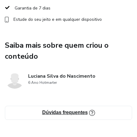
painel de coagulação e muito mais.
Garantia de 7 dias
Estude do seu jeito e em qualquer dispositivo
- Impacto na funcionalidade: Entenda como os resultados
dos exames podem comprometer a capacidade funcional
do paciente.
Saiba mais sobre quem criou o
- Integração com a prática clínica: Aprenda a utilizar essas
conteúdo
informações para planejar intervenções mais assertivas e
seguras.
Luciana Silva do Nascimento
---
6 Ano Hotmarter
Para quem é este curso?
Dúvidas frequentes
- Terapeutas ocupacionais que desejam ampliar seus
conhecimentos e melhorar sua prática clínica.