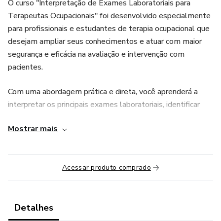
O curso "Interpretação de Exames Laboratoriais para
Terapeutas Ocupacionais" foi desenvolvido especialmente
para profissionais e estudantes de terapia ocupacional que
desejam ampliar seus conhecimentos e atuar com maior
segurança e eficácia na avaliação e intervenção com
pacientes.
Com uma abordagem prática e direta, você aprenderá a
interpretar os principais exames laboratoriais, identificar
alterações relevantes e compreender como esses
Mostrar mais
resultados podem impactar a funcionalidade e o
desempenho ocupacional dos pacientes.
---
Acessar produto comprado
O que você vai aprender?
Detalhes
- Principais exames laboratoriais: Hemograma, glicemia,