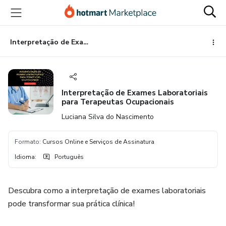
Ir
Ir
Ir
para
para
para
o
o
o
conteúdo
pagamento
rodapé
Interpretação de Exames Laboratoriais para Terapeutas Ocupacionais
principal
Interpretação de Exames Laboratoriais
para Terapeutas Ocupacionais
Luciana Silva do Nascimento
Formato
:
Cursos Online e Serviços de Assinatura
Idioma
:
Português
Descubra como a interpretação de exames laboratoriais
pode transformar sua prática clínica!