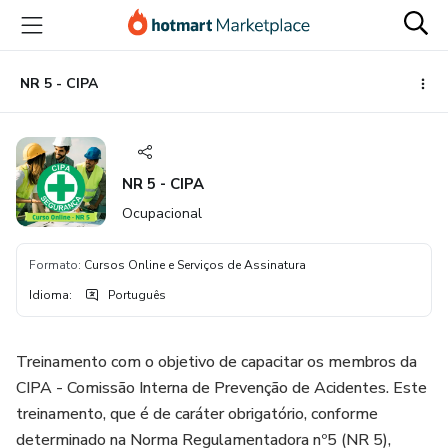
Ir
Ir
Ir
para
para
para
o
o
o
conteúdo
pagamento
rodapé
NR 5 - CIPA
principal
NR 5 - CIPA
Ocupacional
Formato
:
Cursos Online e Serviços de Assinatura
Idioma
:
Português
Treinamento com o objetivo de capacitar os membros da
CIPA - Comissão Interna de Prevenção de Acidentes. Este
treinamento, que é de caráter obrigatório, conforme
determinado na Norma Regulamentadora nº5 (NR 5),