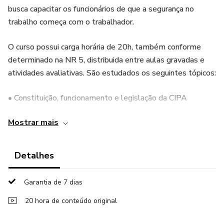
busca capacitar os funcionários de que a segurança no
trabalho começa com o trabalhador.
O curso possui carga horária de 20h, também conforme
determinado na NR 5, distribuida entre aulas gravadas e
atividades avaliativas. São estudados os seguintes tópicos:
• Constituição, funcionamento e legislação da CIPA
Mostrar mais
• Investigação e análise de acidentes e doenças do
trabalho
Detalhes
• EPIs e EPCs
Garantia de 7 dias
• Estudo do ambiente, das condições de trabalho e dos
riscos originados do processo produtivo
20 hora de conteúdo original