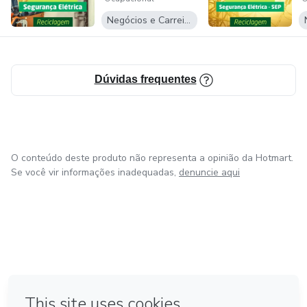
P
Negócios e Carreira
Dúvidas frequentes
O conteúdo deste produto não representa a opinião da Hotmart.
Se você vir informações inadequadas,
denuncie aqui
em Bogotá
em Amsterdam
em Madrid
na Cidade do México
Feito com
❤