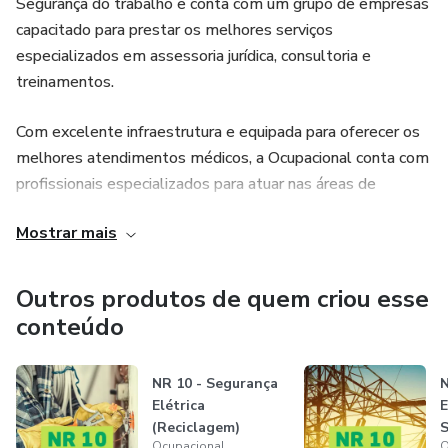
Segurança do trabalho e conta com um grupo de empresas
capacitado para prestar os melhores serviços
especializados em assessoria jurídica, consultoria e
treinamentos.
Com excelente infraestrutura e equipada para oferecer os
melhores atendimentos médicos, a Ocupacional conta com
profissionais especializados para atuar nas áreas de
medicina e segurança do trabalho.
Mostrar mais
A equipe Ocupacional está pronta para prestar, com
excelência, os mais completos serviços, sempre com o
Outros produtos de quem criou esse
compromisso de gerar benefícios e aumentar a
conteúdo
produtividade da mão de obra trabalhista de nossos
clientes.
NR 10 - Segurança
N
Elétrica
E
(Reciclagem)
S
Ocupacional
O