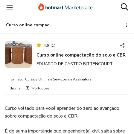
Ir
Ir
Ir
para
para
para
o
o
o
conteúdo
pagamento
rodapé
Curso online compactação do solo e CBR
principal
4.0
(
1
)
Curso online compactação do solo e CBR
EDUARDO DE CASTRO BITTENCOURT
Formato
:
Cursos Online e Serviços de Assinatura
Idioma
:
Português
Curso voltado para você aprender do zero ao avançado
sobre compactação do solo e CBR.
É de suma importância que engenheiro(a) civil saiba sobre