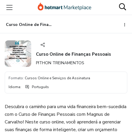
Ir
Ir
Ir
para
para
para
o
o
o
conteúdo
pagamento
rodapé
Curso Online de Finanças Pessoais
principal
Curso Online de Finanças Pessoais
PITHON TREINAMENTOS
Formato
:
Cursos Online e Serviços de Assinatura
Idioma
:
Português
Descubra o caminho para uma vida financeira bem-sucedida
com o Curso de Finanças Pessoais com Magnus de
Carvalho! Neste curso online, você aprenderá a gerenciar
suas finanças de forma inteligente, criar um orçamento