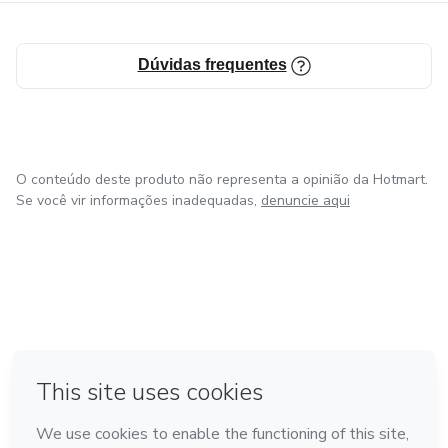
Dúvidas frequentes
O conteúdo deste produto não representa a opinião da Hotmart.
Se você vir informações inadequadas,
denuncie aqui
em Bogotá
em Amsterdam
em Madrid
na Cidade do México
Feito com
❤
em Belo Horizonte