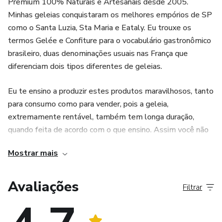
Premium 100% Naturais e Artesanais desde 2005.
Minhas geleias conquistaram os melhores empórios de SP
como o Santa Luzia, Sta Maria e Eataly. Eu trouxe os
termos Gelée e Confiture para o vocabulário gastronômico
brasileiro, duas denominações usuais nas França que
diferenciam dois tipos diferentes de geleias.
Eu te ensino a produzir estes produtos maravilhosos, tanto
para consumo como para vender, pois a geleia,
extremamente rentável, também tem longa duração,
quando feita de acordo com o que ensino. Assim você não
tem perdas, e você pode começar com o que tem em casa,
Mostrar mais
sem gastar nada.
Com os meus ensinamentos, você garante um produto que
Avaliações
Filtrar
não precisa de refrigeração, por no mínimo um ano, e um
sabor insuperável, pois com o meu método você não
precisa usar conservantes, e não prejudica o sabor natural