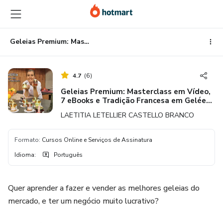
Ir
Ir
Ir
para
para
para
o
o
o
conteúdo
pagamento
rodapé
Geleias Premium: Masterclass em Vídeo, 7 eBooks e Tradição Francesa em Gelées e Confitures Duráveis
principal
4.7
(
6
)
Geleias Premium: Masterclass em Vídeo,
7 eBooks e Tradição Francesa em Gelées
e Confitures Duráveis
LAETITIA LETELLIER CASTELLO BRANCO
Formato
:
Cursos Online e Serviços de Assinatura
Idioma
:
Português
Quer aprender a fazer e vender as melhores geleias do
mercado, e ter um negócio muito lucrativo?