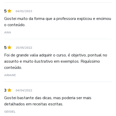
Eu te dou suporte durante o tempo que você precisar, sem
5
04/01/2023
limite, para esclarecer todas as suas dúvidas na sua
Gostei muito da forma que a professora explicou e encimou
produção, pelo Whatsapp, individualmente. Nada de
o conteúdo.
grupos onde as pessoas podem espiar o seu trabalho.
ANA
E nada de te enganar! Não te ensino a fazer um produto
5
com menos açúcar, pois pode te causar problemas de
25/05/2022
conservação, como a fermentação e o bolor, e prejudicar a
Foi de grande valia adquirir o curso, é objetivo, pontual no
assunto e muito ilustrativo em exemplos. Riquíssimo
suas imagem no mercado, além de te causar prejuízo.
conteúdo.
À bientôt!
ARIANE
Prof Lae
3
04/04/2022
Gostei bastante das dicas, mas poderia ser mais
detalhados em receitas escritas.
GEISIEL