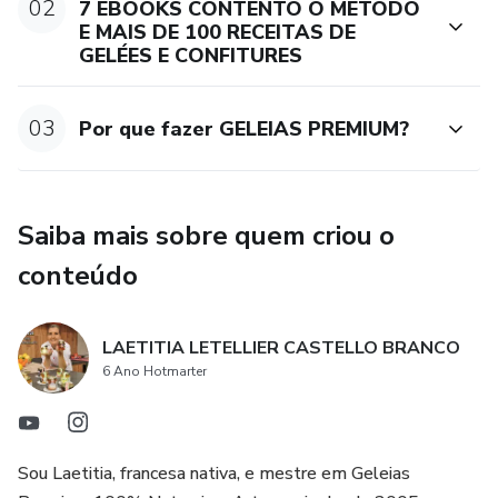
02
7 EBOOKS CONTENTO O MÉTODO
Você pode produzir na sua própria casa, sem investir em
E MAIS DE 100 RECEITAS DE
nada, usando somente aquilo que você tem na sua cozinha,
GELÉES E CONFITURES
até 500 a 1000 geleias por mês, podendo conquistar uma
excelente renda extra.
03
Por que fazer GELEIAS PREMIUM?
Escolha quem transforma a vida de muitas famílias. A
experiencia da prof. Lae, em todos os modelos de negócio,
desde o informal, até a distribuição nos melhores mercado,
Saiba mais sobre quem criou o
como o Sta Luzia, Eataly, Sta Maria, é a melhor opção,
conteúdo
LAETITIA LETELLIER CASTELLO BRANCO
6 Ano Hotmarter
Sou Laetitia, francesa nativa, e mestre em Geleias