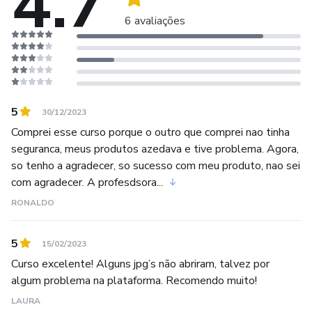
4.7
das frutas. Você aprende a ter autonomia na criação de
6 avaliações
seus sabores, usando a combinação de frutas que você
preferir, ou que estão mais acessíveis para você.
Ou seja, se você mora em uma casa e tem um quintal com
um ou dois pés arvore frutífera, você já consegue fazer
5
30/12/2023
geleias premium, de primeiríssima qualidade, destinadas a
Comprei esse curso porque o outro que comprei nao tinha
um publico exigente, que quer acima de tudo qualidade,
seguranca, meus produtos azedava e tive problema. Agora,
sabor e requinte.
so tenho a agradecer, so sucesso com meu produto, nao sei
com agradecer. A profesdsora...
A margem de lucro das geleias premium que eu ensino a
RONALDO
fazer e de no mínimo 80%, e pode chegar a 300%
dependendo do sabor.
5
15/02/2023
Entre os meus mais de 10000 alunos, mitos mudaram de
Curso excelente! Alguns jpg’s não abriram, talvez por
algum problema na plataforma. Recomendo muito!
vida, aumentaram consideravelmente sua renda familiar, e
obtiveram a estabilidade financeira tão desejada.
LAURA