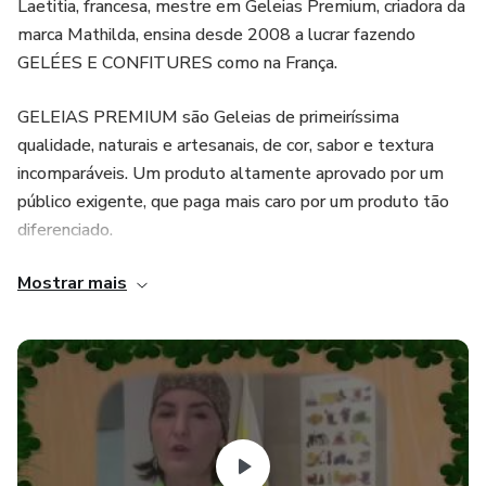
Laetitia, francesa, mestre em Geleias Premium, criadora da
marca Mathilda, ensina desde 2008 a lucrar fazendo
GELÉES E CONFITURES como na França.
GELEIAS PREMIUM são Geleias de primeiríssima
qualidade, naturais e artesanais, de cor, sabor e textura
incomparáveis. Um produto altamente aprovado por um
público exigente, que paga mais caro por um produto tão
diferenciado.
Mostrar mais
Além de darem de 100 a 300% de lucro, as Geleias
Premium não precisam de refrigeração e tem validade de
mais de 1 ano, ou seja, trazem total segurança pois são
Geleias, por definição e por lei. Assim, você não tem
desperdício nem prejuízo e pode inclusive ter um estoque.
Este curso foi produzido profissionalmente, com alta
qualidade de imagem, e todo o passo-a-passo. Os vídeos