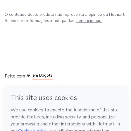
O conteúdo deste produto não representa a opinião da Hotmart.
Se você vir informações inadequadas,
denuncie aqui
em Amsterdam
em Madrid
em Bogotá
Feito com
❤
em Belo Horizonte
na Cidade do México
Conheça a Hotmart
Idioma
Português