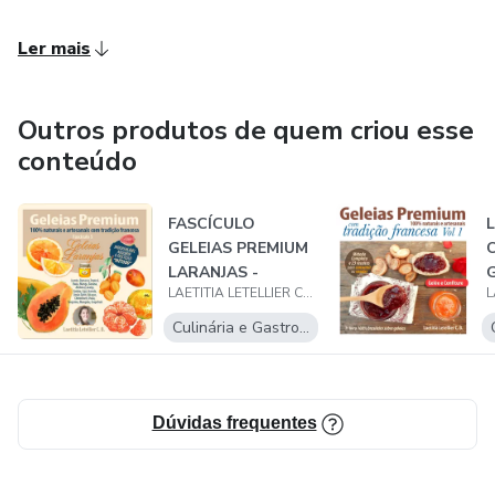
Ler mais
Outros produtos de quem criou esse
conteúdo
FASCÍCULO
GELEIAS PREMIUM
LARANJAS -
LAETITIA LETELLIER CASTELLO BRANCO
GELEIAS DURÁVEIS
D
E
Culinária e Gastronomia
Dúvidas frequentes